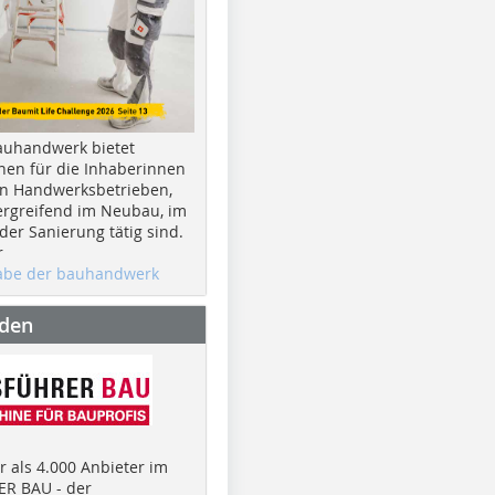
auhandwerk bietet
nen für die Inhaberinnen
n Handwerksbetrieben,
rgreifend im Neubau, im
er Sanierung tätig sind.
r
gabe der bauhandwerk
nden
 als 4.000 Anbieter im
R BAU - der