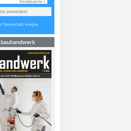
Friendly
Captcha ⇗
etzt anmelden!
e: Datenschutz, Analyse,
e bauhandwerk