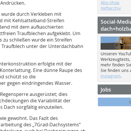
s Andrücken.
Abo-Shop
Heftarchiv
e wurde durch Verkleben mit
 mit Kehlsattelband-Streifen
Social-Medi
eßend mit dem aufkaschierten
dach+holzb
ttfreien Traufblechen aufgeklebt. Um
s zu schließen wurde ein Streifen
d Traufblech unter der Unterdachbahn
Unseren YouTu
Werkzeugtests,
terkonstruktion erfolgte mit der
mehr finden Si
Konterlattung. Eine dünne Raupe des
Sie finden uns
Instagram
.
d schützt so die
her gegen eindringendes Wasser.
Jobs
n Regensperre ausgerüstet; dies
chdeckungen die Variabilität der
 Dach sorgfältig einzuteilen.
wie gewohnt. Das Fazit des
Verarbeitung des „7Grad-Dachsystems“
achdeckung, auch bei Dachneigungen ab