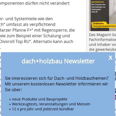
omponenten dürfen nicht verändert
hör- und Systemteile wie den
h“ umfasst als verpflichtend
arzer Pfanne F+“ mit Regensperre, die
Das Magazin b
wie zum Beispiel einer Schalung und
Fachinformatio
voroll Top RU“. Alternativ kann auch
und Inhaber vo
.
die gewerkeübe
x
Ausbau und in d
auses in Göppingen-Jebenhausen
dach+holzbau Newsletter
Hier geht es zu
zipierten „Harzer Pfanne F+“. Dieser
aktuellen Aus
 mit einer speziellen Regensperre
n von Regenwasser. Die Windsoglasten
Anbieter fi
Sie interessieren sich für Dach- und Holzbauthemen?
gen auf Tragwerke Teil 1–4: Allgemeine
Mit unserem kostenlosen Newsletter informieren wir
Dachsteine mit einer abgestimmten
Sie über:
og gesichert.
» neue Produkte und Bauprojekte
em mit einer
» Werkzeugtests, Veranstaltungen und Messen
n. Somit kann der Planer bei der
» 12 x pro Jahr und jederzeit kündbar
Finden Sie mehr
sie auch gerechtfertigt sind und die
EINKAUFSFÜHRE