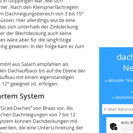
 in Göppingen war, wie sich
fehler. Nach den Klempnerfachregeln
im Dachneigungsbereich von 3 bis 15°
üssen. Hier allerdings wurde eine
as sich unterhalb der Zinkdeckung
unter der Blechdeckung auch keine
s wäre aber für die langfristige
htig gewesen. In der Folge kam es zum
dac
GmbH aus Salach empfahlen als
Ne
en Dachaufbaus bis auf die Ebene der
haufbau mit einem eigenständigen
» Aktuelle Th
2° geeignet ist, erfolgen.
»
hrtem System
» kostenlo
7Grad-Daches“ von Braas vor. Als
flachen Dachneigungen von 7 bis 12
m System können Dachdeckungen mit
Anti-R
 werden, die eine Unterschreitung der