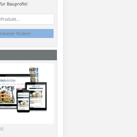
ür Bauprofis!
nbieter finden!
be