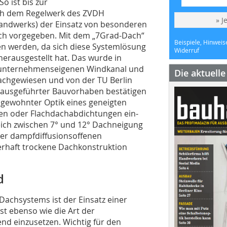
 ist bis zur
ch dem Regelwerk des ZVDH
» J
andwerks) der Einsatz von besonderen
h vorgegeben. Mit dem „7Grad-Dach“
Beispiele, Hinweis
n werden, da sich diese Systemlösung
Widerruf
erausgestellt hat. Das wurde in
 unternehmenseigenen Windkanal und
Die aktuell
nachgewiesen und von der TU Berlin
 ausgeführter Bauvorhaben bestätigen
 gewohnter Optik eines geneigten
gen oder Flachdachabdichtungen ein­
ich ­zwischen 7° und 12° Dachneigung
ber dampfdiffusionsoffenen
erhaft trockene Dachkonstruktion
d
Dachsystems ist der Einsatz einer
t ebenso wie die Art der
nd einzusetzen. Wichtig für den