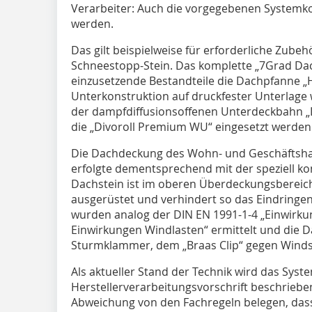
Verarbeiter: Auch die vorgegebenen Systemk
werden.
Das gilt beispielweise für erforderliche Zube
Schneestopp-Stein. Das komplette „7Grad Dac
einzusetzende Bestandteile die Dachpfanne „H
Unterkonstruktion auf druckfester Unterlage 
der dampfdiffusionsoffenen Unterdeckbahn „Di
die „Divoroll Premium WU“ eingesetzt werden
Die Dachdeckung des Wohn- und Geschäftsh
erfolgte dementsprechend mit der speziell kon
Dachstein ist im oberen Überdeckungsbereich
ausgerüstet und verhindert so das Eindringe
wurden analog der DIN EN 1991-1-4 „Einwirkun
Einwirkungen Windlasten“ ermittelt und die 
Sturmklammer, dem „Braas Clip“ gegen Winds
Als aktueller Stand der Technik wird das Syst
Herstellerverarbeitungsvorschrift beschriebe
Abweichung von den Fachregeln belegen, dass 