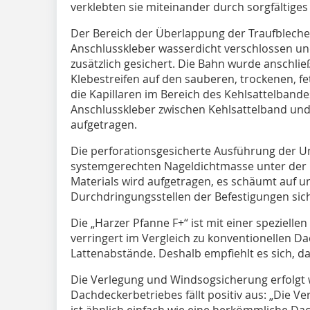
verklebten sie miteinander durch sorgfältige
Der Bereich der Überlappung der Traufblech
Anschlusskleber wasserdicht verschlossen und
zusätzlich gesichert. Die Bahn wurde anschli
Klebestreifen auf den sauberen, trockenen, fe
die Kapillaren im Bereich des Kehlsattelbande
Anschlusskleber zwischen Kehlsattelband un
aufgetragen.
Die perforationsgesicherte Ausführung der Un
systemgerechten Nageldichtmasse unter der 
Materials wird aufgetragen, es schäumt auf un
Durchdringungsstellen der Befestigungen sic
Die „Harzer Pfanne F+“ ist mit einer spezielle
verringert im Vergleich zu konventionellen Da
Lattenabstände. Deshalb empfiehlt es sich, das
Die Verlegung und Windsogsicherung erfolgt 
Dachdeckerbetriebes fällt positiv aus: „Die 
ist ähnlich einfach wie eine herkömmliche D