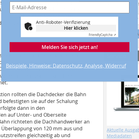
st. Das ist bei dem System „7Grad
Suchmaschine f
itungsvorschriften beziehungsweise
n Dach nach diesen Vorschriften
Anti-Roboter-Verifizierung
de Ansprüche an den Hersteller des
Hier klicken
Friendly
Captcha ⇗
A
Melden Sie sich jetzt an!
 sowie der bituminösen Vordeckung
Service
op RU“ auf der zuvor gereinigten
Beispiele, Hinweise: Datenschutz, Analyse, Widerruf
UDB-A des ZVDH-Produktdatenblattes
witterungszeit von maximal sechs
net.
tion rollten die Dachdecker die Bahn
nd befestigten sie auf der Schalung
rfolgte dann in den
en auf Unter- und Oberseite
e Bahn richteten die Dachhandwerker an
r Überlappung von 120 mm aus und
Aktuelle Ausga
utzstreifen gleichzeitig ab und
Mediadaten