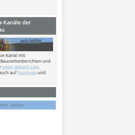
a-Kanäle der
au
be-Kanal mit
 Baustellenberichten und
e
unter diesem Link
.
 auch auf
Facebook
und
Mehr Stellen