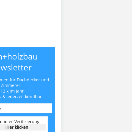
h+holzbau
wsletter
emen für Dachdecker und
Zimmerer
 12 x im Jahr
s & jederzeit kündbar
oboter-Verifizierung
Hier klicken