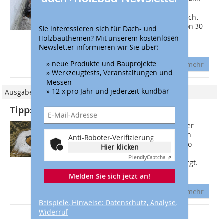
oftmals der vorhandene Gully nicht
problemlos ausgebaut und ausgetauscht
werden, da der geforderte Abstand von 30
Sie interessieren sich für Dach- und
cm zu aufgehenden Bauteilen nicht
Holzbauthemen? Mit unserem kostenlosen
eingehalten...
Newsletter informieren wir Sie über:
» neue Produkte und Bauprojekte
mehr
» Werkzeugtests, Veranstaltungen und
Messen
» 12 x pro Jahr und jederzeit kündbar
Ausgabe 06/2022
Tipps für die Dachgully-Sanierung
Wird bei der Dachsanierung kein neuer
Dachgully eingebaut, müssen die alten
Anti-Roboter-Verifizierung
Gullys genau inspiziert werden. Nur so
Hier klicken
kann vermieden werden, dass ein
Friendly
Captcha ⇗
Bestandsgully in Zukunft für Ärger sorgt.
Dabei...
Melden Sie sich jetzt an!
mehr
Beispiele, Hinweise: Datenschutz, Analyse,
Widerruf