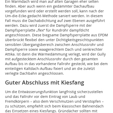
Ein Warmdach wird man auf alten Garagen eher selten
finden. Aber auch wenn ein gedämmter Dachaufbau
vorgefunden wird oder erstellt werden soll, kann nach der
Um-die-Ecke-gedacht-Methode saniert werden. In diesem
Fall muss die Dachabdichtung auf zwei Ebenen ausgeführt
werden. Dazu wird zuerst die Dampfsperre mit der
Dampfsperrplatte „flex“ für Rundrohr dampfdicht
angeschlossen. Diese biegsame Dampfsperrplatte aus EPDM
überbrückt flexibel den unter Dichtigkeitsgesichtspunkten
sensiblen Übergangsbereich zwischen Anschlussrohr und
Dampfsperre sowie waagerechtem Dach und senkrechter
Attika. Ist dann die Wärmedämmung verlegt, wird der Gully
mit aufgestecktem Anschlussrohr durch den gesamten
Aufbau bis in das vorhandene Fallrohr gesteckt, wie bei dem
einteiligen Kaltdach-Aufbau fixiert und an die zuletzt
verlegte Dachbahn angeschlossen.
Guter Abschluss mit Kiesfang
Um die Entwässerungsfunktion langfristig sicherzustellen
und das Fallrohr vor dem Eintrag von Laub und
Fremdkörpern – also dem Verschmutzen und Verstopfen –
zu schützen, empfiehlt sich beim klassischen Bahnendach
das Einsetzen eines Kiesfangs. Gründächer sollten mit