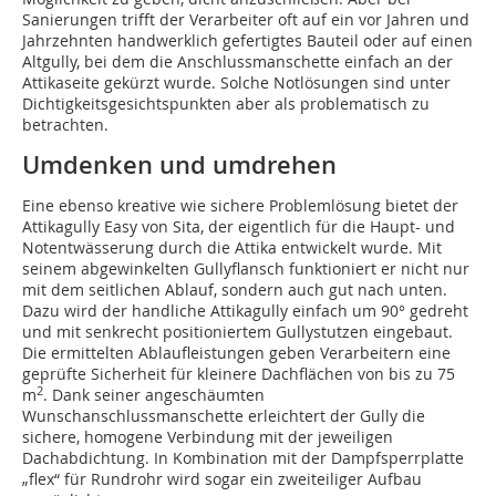
Sanierungen trifft der Verarbeiter oft auf ein vor Jahren und
Jahrzehnten handwerklich gefertigtes Bauteil oder auf einen
Altgully, bei dem die Anschlussmanschette einfach an der
Attikaseite gekürzt wurde. Solche Notlösungen sind unter
Dichtigkeitsgesichtspunkten aber als problematisch zu
betrachten.
Umdenken und umdrehen
Eine ebenso kreative wie sichere Problemlösung bietet der
Attikagully Easy von Sita, der eigentlich für die Haupt- und
Notentwässerung durch die Attika entwickelt wurde. Mit
seinem abgewinkelten Gullyflansch funktioniert er nicht nur
mit dem seitlichen Ablauf, sondern auch gut nach unten.
Dazu wird der handliche Attikagully einfach um 90° gedreht
und mit senkrecht positioniertem Gullystutzen eingebaut.
Die ermittelten Ablaufleistungen geben Verarbeitern eine
geprüfte Sicherheit für kleinere Dachflächen von bis zu 75
2
m
. Dank seiner angeschäumten
Wunschanschlussmanschette erleichtert der Gully die
sichere, homogene Verbindung mit der jeweiligen
Dachabdichtung. In Kombination mit der Dampfsperrplatte
„flex“ für Rundrohr wird sogar ein zweiteiliger Aufbau