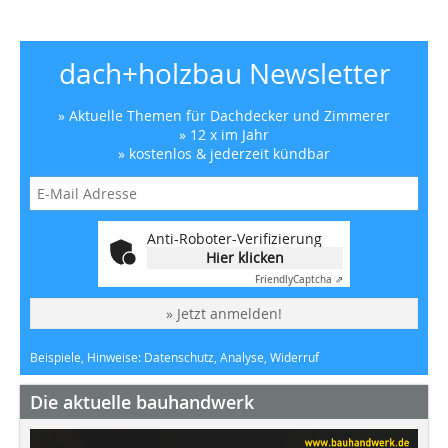
dach+holzbau Newsletter
» Aktuelle Themen für Dachdecker und Zimmerer
» 12 x im Jahr
» kostenlos & jederzeit kündbar
Anti-Roboter-Verifizierung
Hier klicken
Friendly
Captcha ⇗
» Jetzt anmelden!
Beispiele, Hinweise: Datenschutz, Analyse, Widerruf
Die aktuelle bauhandwerk