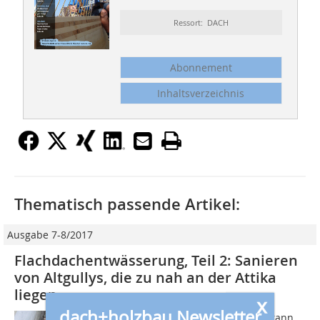
Ressort: DACH
Abonnement
Inhaltsverzeichnis
Thematisch passende Artikel:
Ausgabe 7-8/2017
Flachdachentwässerung, Teil 2: Sanieren
von Altgullys, die zu nah an der Attika
liegen
x
dach+holzbau Newsletter
Bei der Sanierung von Flachdächern kann