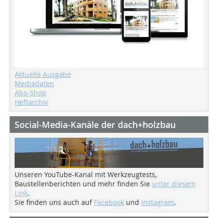
Aktuelle Ausgabe
Mediadaten
Abo-Shop
Heftarchiv
Social-Media-Kanäle der dach+holzbau
Unseren YouTube-Kanal mit Werkzeugtests,
Baustellenberichten und mehr finden Sie
unter diesem
Link
.
Sie finden uns auch auf
Facebook
und
Instagram
.