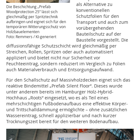
als Alternative zu
Die Beschichtung „Prefab
konventionellen
Woodprotection 25“ lässt sich
Schutzfolien für den
gleichmäßig per Spritztechnik
aufbringen und eignet sich für den
Transport und auch zum
temporären Witterungsschutz von
vorübergehenden
Holzbauelementen
Bauteilschutz auf der
Foto: Remmers / KI-generiert
Baustelle vorgestellt. Die
diffusionsfähige Schutzschicht wird gleichmäßig per
Streichen, Rollen, Spritzen oder auch automatisiert
appliziert und bietet nicht nur Sicherheit vor
Feuchteeintrag, sondern reduziert im Vergleich zu Folien
auch Materialverbrauch und Entsorgungsaufwand.
Für den Schallschutz auf Massivholzdecken eignet sich das
reaktive Bindemittel „Prefab Silent Floor“. Dieses wurde
unter anderem bereits im Hamburger Holz-Hybrid-
Hochhaus „Roots“ eingesetzt, wo es als Teil eines
mehrschichtigen Fußbodenaufbaus eine effektive Körper-
und Trittschalldämmung ermöglichte – ohne zusätzlichen
Wassereintrag, schnell applizierbar und nach kurzer
Trocknungszeit bereit für den weiteren Bodenaufbau.