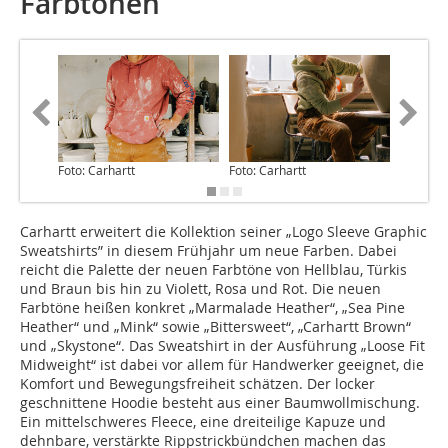
Farbtönen
Foto: Carhartt
Foto: Carhartt
Fotos: C
Carhartt erweitert die Kollektion seiner „Logo Sleeve Graphic
Sweatshirts” in diesem Frühjahr um neue Farben. Dabei
reicht die Palette der neuen Farbtöne von Hellblau, Türkis
und Braun bis hin zu Violett, Rosa und Rot. Die neuen
Farbtöne heißen konkret „Marmalade Heather“, „Sea Pine
Heather“ und „Mink“ sowie „Bittersweet“, „Carhartt Brown“
und „Skystone“. Das Sweatshirt in der Ausführung „Loose Fit
Midweight“ ist dabei vor allem für Handwerker geeignet, die
Komfort und Bewegungsfreiheit schätzen. Der locker
geschnittene Hoodie besteht aus einer Baumwollmischung.
Ein mittelschweres Fleece, eine dreiteilige Kapuze und
dehnbare, verstärkte Ripp­strickbündchen machen das