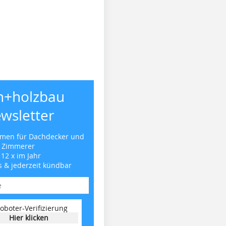
h+holzbau
wsletter
emen für Dachdecker und
Zimmerer
 12 x im Jahr
s & jederzeit kündbar
oboter-Verifizierung
Hier klicken