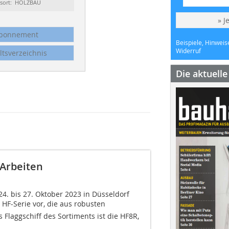
ssort: HOLZBAU
» J
bonnement
Beispiele, Hinweis
Widerruf
ltsverzeichnis
Die aktuell
 Arbeiten
4. bis 27. Oktober 2023 in Düsseldorf
 HF-Serie vor, die aus robusten
Flaggschiff des Sortiments ist die HF8R,