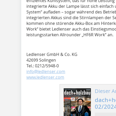
effizientes Kühlsystem, das für hohe Leistung 
integrierte Akku der Lampe lässt sich einfach
System“ aufladen – sogar während des Betri
integrierten Akkus sind die Stirnlampen der
kommen ohne störende Akku-Box am Hinterko
Work“ bietet Ledlenser auch das Einstiegsmo
leistungsstarken Allrounder „HF6R Work“ an.
Ledlenser GmbH & Co. KG
42699 Solingen
Tel.: 0212/5948-0
info@ledlenser.com
www.ledlenser.com
Dieser Ar
dach+h
02/202