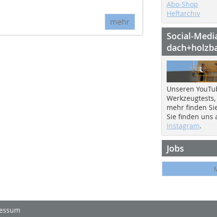
Abo-Shop
Heftarchiv
mehr
Social-Medi
dach+holzb
Unseren YouTu
Werkzeugtests,
mehr finden Si
Sie finden uns
Instagram
.
Jobs
essum