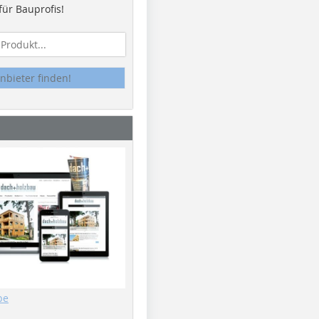
ür Bauprofis!
nbieter finden!
be