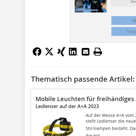
Re
A
Inha
Thematisch passende Artikel:
Mobile Leuchten für freihändiges
Ledlenser auf der A+A 2023
Auf der Messe A+A vom 2
stellt Ledlenser die neue
Stirnlampen besteht. Das 
die mit...