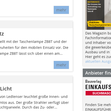
mehr
tz
Das Magazin b
Fachinformatio
llt mit der Taschenlampe ZB8T und der
und Inhaber vo
die gewerkeübe
euheiten für den mobilen Einsatz vor. Die
Ausbau und in d
mpe ZB8T lässt sich über einen am...
Hier geht es zu
aktuellen Aus
mehr
Anbieter fi
 Licht
 von Ledlenser leuchtet große Innen- und
los aus. Der große Strahler verfügt über
Finden Sie mehr
Lichtpaneele. Durch das Zu- oder...
EINKAUFSFÜHRE