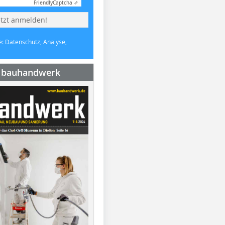
Friendly
Captcha ⇗
etzt anmelden!
e: Datenschutz, Analyse,
e bauhandwerk