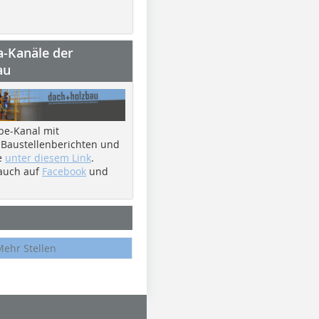
a-Kanäle der
au
be-Kanal mit
 Baustellenberichten und
e
unter diesem Link
.
 auch auf
Facebook
und
Mehr Stellen