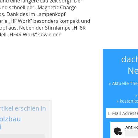
und eine längere Laufzeit sorgt. Der
 und schnell per „Magnetic Charge
ebs. Dank des im Lampenkopf
 Serie „HF Work“ besonders kompakt und
pf aus. Neben der Stirnlampe „HF8R
dell „HF4R Work“ sowie den
dac
Ne
» Aktuelle Th
»
» kostenlo
tikel erschien in
olzbau
4
Anti-R