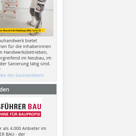
auhandwerk bietet
nen für die Inhaberinnen
n Handwerksbetrieben,
rgreifend im Neubau, im
er Sanierung tätig sind.
r
gabe der bauhandwerk
nden
 als 4.000 Anbieter im
R BAU - der