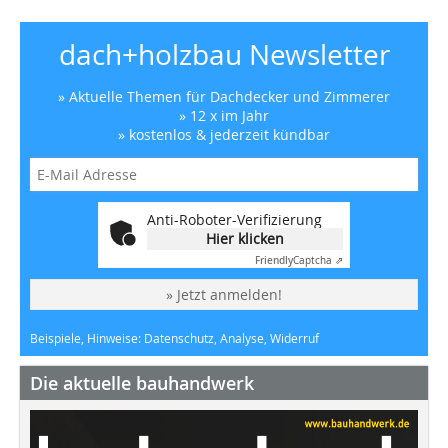
dach+holzbau Newsletter
» Aktuelle Themen für Dachdecker und Zimmerer
» 12 x im Jahr
» kostenlos & jederzeit kündbar
Anti-Roboter-Verifizierung
Hier klicken
Friendly
Captcha ⇗
» Jetzt anmelden!
Beispiele, Hinweise: Datenschutz, Analyse, Widerruf
Die aktuelle bauhandwerk