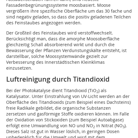
Fassadenbegrünungssysteme moosbasiert. Moose
vergrößern ihre spezifische Oberfläche um das 30 fache und
sind negativ geladen, so dass die positiv geladenen Teilchen
des Feinstaubes angezogen werden.
Der Großteil des Feinstaubes wird verstoffwechselt.
Berücksichtigt man, dass die amorphe Moosoberfläche
gleichzeitig Schall absorbierend wirkt und durch die
Bewässerung der Pflanzen Verdunstungskälte entsteht, ist
darstellbar, solche Moossystemwände gezielt zur
Verbesserung des Innerstädtischen Kleinklimas
einzusetzen.
Luftreinigung durch Titandioxid
Bei der Photokatalyse dient Titandioxid (TiO
) als
2
Katalysator. Unter Einstrahlung von UV-Licht werden an der
Oberfläche des Titandioxids (zum Beispiel eines Dachsteins)
freie Radikale gebildet, die organische Substanzen
zersetzen und gasförmige Stoffe oxidieren können. Im Falle
der Oxidation von Stickoxiden (zum Beispiel Autoabgase)
erfolgt eine Umwandlung von NO und NO
in Nitrat (NO
).
2
3
Dieses Salz ist gut in Wasser löslich, in geringen Dosen
unbedenklich für die Umwelt und wird mit dem