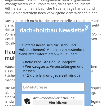
Wohngebieten kein Problem dar, da es sich bei einem
Hühnerstall um eine bauliche Nebenanlage handelt und
das Gebiet trotzdem noch vorwiegend dem Wohnen dient.
Dies gilt jedoch nicht für die kommerzielle „Produktion“ von
x
Eiern. Die derzeitige Rechtssprechung in Deutschland sieht
dach+holzbau Newsletter
die Grenze bei mehr als 20 Hennen und einem Hahn.
Volieren auf dem Flachdach eines Gebäudes sind kein (Voll-)
Geschoss, solange diese keine Höhe von 2,30 m aufweisen
(Quelle: LBO BadenWürttemberg).
Sie interessieren sich für Dach- und
Holzbauthemen? Mit unserem kostenlosen
Häuser der Zukunft sind
Newsletter informieren wir Sie über:
multifunktionell
» neue Produkte und Bauprojekte
» Werkzeugtests, Veranstaltungen und
Häuser der Stadt werden in Zukunft mehr Funktion haben
Messen
als nur das Wohnen. Die Potentiale sind vorhanden, die
» 12 x pro Jahr und jederzeit kündbar
Flächen von Gebäuden für den Menschen nutzbar zu
machen.
Die Möglichkeit zur Nahrungsmittelherstellung zum Beispiel
ist in deutschen Städten durchaus vorhanden. Allerdings
sind viele Städte vergleichsweise nah an den
Anti-Roboter-Verifizierung
landwirtschaftlichen „Standardfeldern und Gärten“ gelegen,
Hier klicken
so dass sich diese Form der Nahrungsmittelherstellung