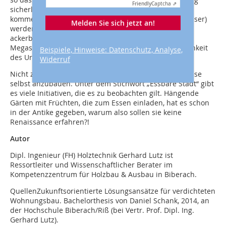
Friendly
Captcha ⇗
sicherlich vorerst nicht durchsetzen wird. Auch
kommerzielle Anlagen (zum Beispiel Dachgewächshäuser)
Melden Sie sich jetzt an!
werden sich womöglich – wegen der Nähe zu
ackerbaulichen Flächen – nicht durchsetzen. In den
Megastädten Asiens und Amerikas scheint die Möglichkeit
Beispiele, Hinweise: Datenschutz, Analyse,
des Urban Farming dagegen realistischer.
Widerruf
Nicht zu unterschätzen ist allerdings der Trend, Gemüse
selbst anzubauen. Unter dem Stichwort „Essbare Stadt“ gibt
es viele Initiativen, die es zu beobachten gilt. Hängende
Gärten mit Früchten, die zum Essen einladen, hat es schon
in der Antike gegeben, warum also sollen sie keine
Renaissance erfahren?!
Autor
Dipl. Ingenieur (FH) Holztechnik Gerhard Lutz ist
Ressortleiter und Wissenschaftlicher Berater im
Kompetenzzentrum für Holzbau & Ausbau in Biberach.
Quellen
Zukunftsorientierte Lösungsansätze für verdichteten
Wohnungsbau. Bachelorthesis von Daniel Schank, 2014, an
der Hochschule Biberach/Riß (bei Vertr. Prof. Dipl. Ing.
Gerhard Lutz).