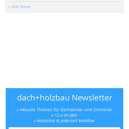
» Alle News
dach+holzbau Newsletter
» Aktuelle Themen für Dachdecker und Zimmerer
» 12 x im Jahr
» kostenlos & jederzeit kündbar