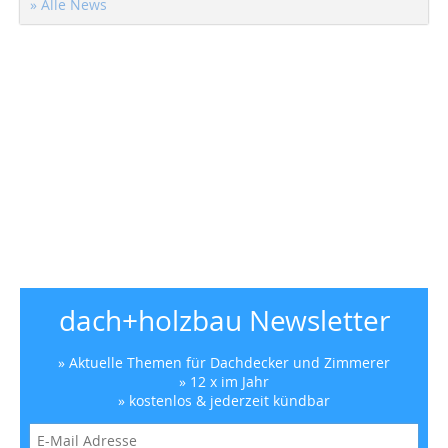
» Alle News
dach+holzbau Newsletter
» Aktuelle Themen für Dachdecker und Zimmerer
» 12 x im Jahr
» kostenlos & jederzeit kündbar