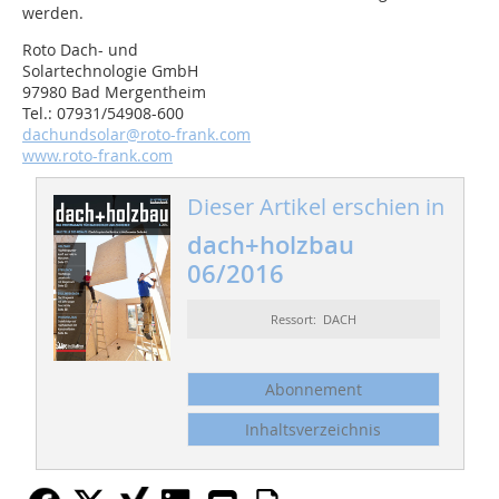
werden.
Roto Dach- und
Solartechnologie GmbH
97980 Bad Mergentheim
Tel.: 07931/54908-600
dachundsolar@roto-frank.com
www.roto-frank.com
Dieser Artikel erschien in
dach+holzbau
06/2016
Ressort: DACH
Abonnement
Inhaltsverzeichnis