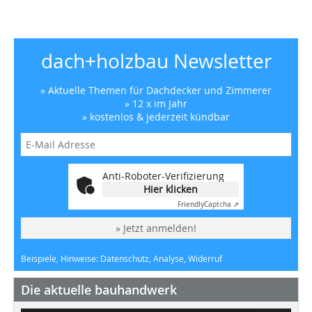
dach+holzbau Newsletter
» Aktuelle Themen für Dachdecker und Zimmerer
» 12 x im Jahr
» kostenlos & jederzeit kündbar
Anti-Roboter-Verifizierung
Hier klicken
Friendly
Captcha ⇗
» Jetzt anmelden!
Beispiele, Hinweise: Datenschutz, Analyse, Widerruf
Die aktuelle bauhandwerk