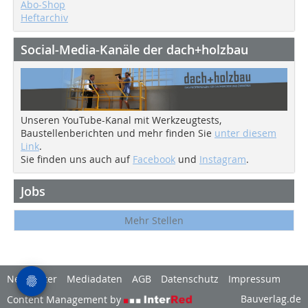
Abo-Shop
Heftarchiv
Social-Media-Kanäle der dach+holzbau
Unseren YouTube-Kanal mit Werkzeugtests,
Baustellenberichten und mehr finden Sie
unter diesem
Link
.
Sie finden uns auch auf
Facebook
und
Instagram
.
Jobs
Mehr Stellen
Newsletter
Mediadaten
AGB
Datenschutz
Impressum
Bauverlag.de
Content Management by