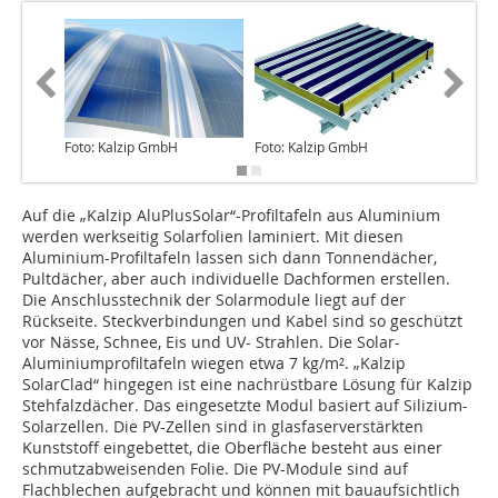
Foto: Kalzip GmbH
Foto: Kalzip GmbH
Foto: Ka
Auf die „Kalzip AluPlusSolar“-Profiltafeln aus Aluminium
werden werkseitig Solarfolien laminiert. Mit diesen
Aluminium-Profiltafeln lassen sich dann Tonnendächer,
Pultdächer, aber auch individuelle Dachformen erstellen.
Die Anschlusstechnik der Solarmodule liegt auf der
Rückseite. Steckverbindungen und Kabel sind so geschützt
vor Nässe, Schnee, Eis und UV- Strahlen. Die Solar-
Aluminiumprofiltafeln wiegen etwa 7 kg/m². „Kalzip
SolarClad“ hingegen ist eine nachrüstbare ­Lösung für Kalzip
Stehfalzdächer. Das eingesetzte Modul basiert auf Si­­­­lizium-
Solarzellen. Die PV-Zellen sind in glasfaserverstärkten
Kunststoff eingebettet, die Oberfläche besteht aus einer
schmutzabweisenden Folie. Die PV-Module sind auf
Flachblechen aufgebracht und können mit bauaufsichtlich