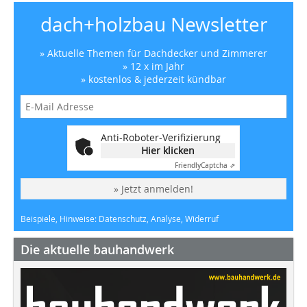
dach+holzbau Newsletter
» Aktuelle Themen für Dachdecker und Zimmerer
» 12 x im Jahr
» kostenlos & jederzeit kündbar
Anti-Roboter-Verifizierung
Hier klicken
Friendly
Captcha ⇗
» Jetzt anmelden!
Beispiele, Hinweise: Datenschutz, Analyse, Widerruf
Die aktuelle bauhandwerk