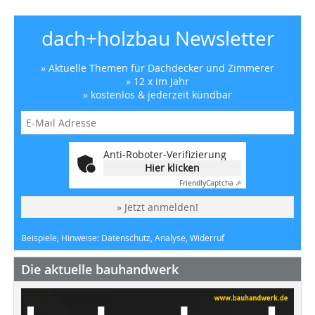
dach+holzbau Newsletter
» Aktuelle Themen für Dachdecker und Zimmerer
» 12 x im Jahr
» kostenlos & jederzeit kündbar
Anti-Roboter-Verifizierung
Hier klicken
Friendly
Captcha ⇗
» Jetzt anmelden!
Beispiele, Hinweise: Datenschutz, Analyse, Widerruf
Die aktuelle bauhandwerk