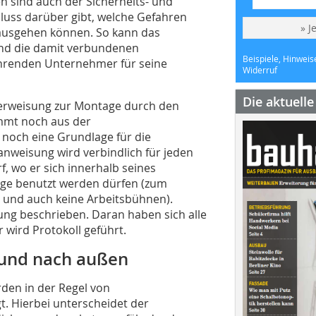
n sind auch der Sicherheits- und
uss darüber gibt, welche Gefahren
» J
usgehen können. So kann das
und die damit verbundenen
Beispiele, Hinweis
hrenden Unternehmer für seine
Widerruf
Die aktuell
erweisung zur Montage durch den
tammt noch aus der
 noch eine Grundlage für die
nweisung wird verbindlich für jeden
, wo er sich innerhalb seines
nge benutzt werden dürfen (zum
 und auch keine Arbeitsbühnen).
tung beschrieben. Daran haben sich alle
 wird Protokoll geführt.
 und nach außen
den in der Regel von
. Hierbei unterscheidet der