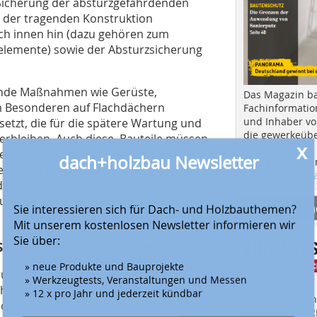
Sicherung der absturzgefährdenden
n der tragenden Konstruktion
ach innen hin (dazu gehören zum
telemente) sowie der Absturzsicherung
ende Maßnahmen wie Gerüste,
Das Magazin b
m Besonderen auf Flachdächern
Fachinformatio
und Inhaber vo
etzt, die für die spätere Wartung und
die gewerkeübe
erbleiben. Auch diese Bauteile müssen
x
Ausbau und in d
hierzu auch den Artikel auf Seite 34).
dach+holzbau Newsletter
Hier geht es zu
ezielle Prüffäden eingewebt, das heißt
aktuellen Aus
en. Danach sind sie für die
rzsicherung wird jährlich durch
Anbieter fi
Sie interessieren sich für Dach- und Holzbauthemen?
m TÜV/DEKRA geprüft.
Mit unserem kostenlosen Newsletter informieren wir
Sie über:
chlageinrichtungen
» neue Produkte und Bauprojekte
ng ist noch lange kein Garant dafür,
» Werkzeugtests, Veranstaltungen und Messen
eht. Es kommt auf die Planung und
» 12 x pro Jahr und jederzeit kündbar
Finden Sie mehr
icherungen ST Quadrat arbeitet
EINKAUFSFÜHRE