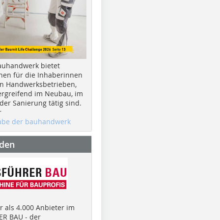
auhandwerk bietet
nen für die Inhaberinnen
n Handwerksbetrieben,
rgreifend im Neubau, im
er Sanierung tätig sind.
r
gabe der bauhandwerk
nden
 als 4.000 Anbieter im
R BAU - der