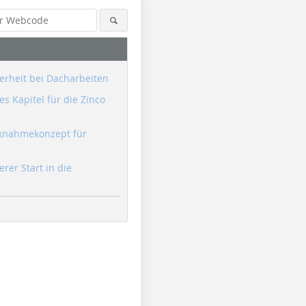
erheit bei Dacharbeiten
s Kapitel für die Zinco
knahmekonzept für
erer Start in die
Foto: ST Quadrat