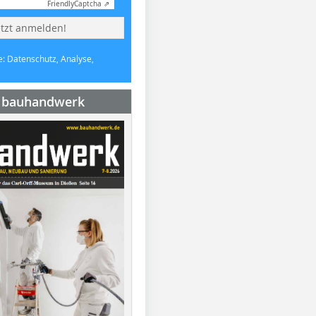
Friendly
Captcha ⇗
etzt anmelden!
e: Datenschutz, Analyse,
e bauhandwerk