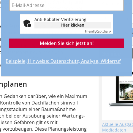
en zusammen und bietet Beratung und
Suchmaschine f
chster Absturzsicherungssysteme. Bei
Anti-Roboter-Verifizierung
Hier klicken
eller Ausschreibungs-/Leistungstexte
Friendly
Captcha ⇗
 Bereich überfahrbarer oder nicht
A
r PSAgA (EN 795 Typ C) konnte in den
Melden Sie sich jetzt an!
angt werden. Darüber hinaus
Absturzsicherungen nach den
Service
alen Gruppe D-A-CH-S erarbeitet
Beispiele, Hinweise: Datenschutz, Analyse, Widerruf
sgenossenschaft durch die BGI 5164 in
inplanen
uch Gedanken darüber, wie ein Maximum
Kontrolle von Dachflächen sinnvoll
anungsstadium einer Baumaßnahme
ch bei der Ausübung seiner Wartungs-
iesen Gefahren gilt es mit
Aktuelle Ausga
 vorzubeugen. Diese Planungsleistung
Mediadaten