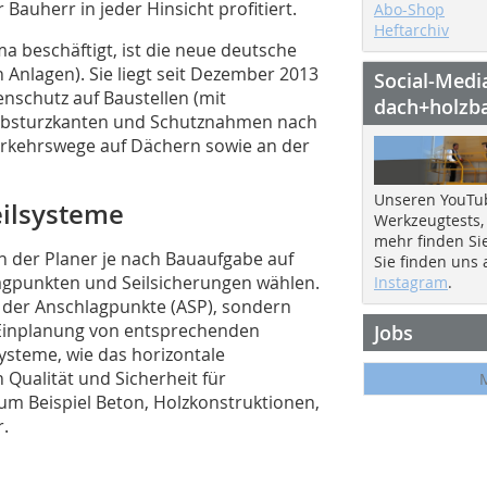
auherr in jeder Hinsicht profitiert.
Abo-Shop
Heftarchiv
a beschäftigt, ist die neue deutsche
Anlagen). Sie liegt seit Dezember 2013
Social-Medi
nschutz auf Baustellen (mit
dach+holzb
 Absturzkanten und Schutznahmen nach
Verkehrswege auf Dächern sowie an der
Unseren YouTu
eilsysteme
Werkzeugtests,
mehr finden Si
 der Planer je nach Bauaufgabe auf
Sie finden uns
agpunkten und Seilsicherungen wählen.
Instagram
.
l der Anschlagpunkte (ASP), sondern
 Einplanung von entsprechenden
Jobs
steme, wie das horizontale
n Qualität und Sicherheit für
um Beispiel Beton, Holzkonstruktionen,
r.