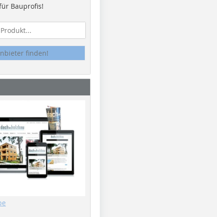
ür Bauprofis!
nbieter finden!
be