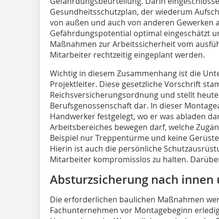
Gefährdungsbeurteilung. Darin eingeschlosse
Gesundheitsschutzplan, der wiederum Aufschl
von außen und auch von anderen Gewerken a
Gefährdungspotential optimal eingeschätzt 
Maßnahmen zur Arbeitssicherheit vom ausfü
Mitarbeiter rechtzeitig eingeplant werden.
Wichtig in diesem Zusammenhang ist die Unt
Projektleiter. Diese gesetzliche Vorschrift s
Reichsversicherungsordnung und stellt heute
Berufsgenossenschaft dar. In dieser Montagea
Handwerker festgelegt, wo er was abladen darf
Arbeitsbereiches bewegen darf, welche Zugä
Beispiel nur Treppentürme und keine Gerüste
Hierin ist auch die persönliche Schutzausrüs
Mitarbeiter kompromisslos zu halten. Darüber
Absturzsicherung nach innen
Die erforderlichen baulichen Maßnahmen wer
Fachunternehmen vor Montagebeginn erledigt