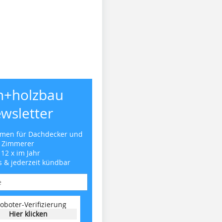
h+holzbau
wsletter
emen für Dachdecker und
Zimmerer
 12 x im Jahr
s & jederzeit kündbar
oboter-Verifizierung
Hier klicken