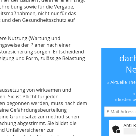
chreibung sowie für die Vergabe,
itsmaßnahmen, nicht nur für das
t und den Gesundheitsschutz auf
ätere Nutzung (Wartung und
gsweise der Planer nach einer
sturzsicherung sorgen. Entscheidend
dac
eigung und Form, zulässige Belastung
Ne
» Aktuelle Th
oraussetzung von wirksamen und
»
 Sie ist Pflicht für jeden
» kostenlo
iten begonnen werden, muss nach dem
s eine Gefährdungsbeurteilung
ine Grundsätze zur methodischen
chung abgestimmt. Sie bildet die
Anti-R
d Unfallversicherer zur