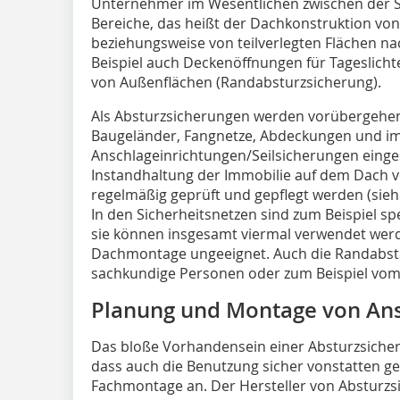
Unternehmer im Wesentlichen zwischen der 
Bereiche, das heißt der Dachkonstruktion vo
beziehungsweise von teilverlegten Flächen n
Beispiel auch Deckenöffnungen für Tageslich
von Außenflächen (Randabsturzsicherung).
Als Absturzsicherungen werden vorübergeh
Baugeländer, Fangnetze, Abdeckungen und i
Anschlageinrichtungen/Seilsicherungen einges
Instandhaltung der Immobilie auf dem Dach v
regelmäßig geprüft und gepflegt werden (siehe 
In den Sicherheitsnetzen sind zum Beispiel sp
sie können insgesamt viermal verwendet werd
Dachmontage ungeeignet. Auch die Randabstu
sachkundige Personen oder zum Beispiel vo
Planung und Montage von Ans
Das bloße Vorhandensein einer Absturzsicheru
dass auch die Benutzung sicher vonstatten g
Fachmontage an. Der Hersteller von Absturzs