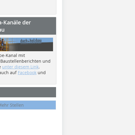
a-Kanäle der
au
be-Kanal mit
 Baustellenberichten und
e
unter diesem Link
.
 auch auf
Facebook
und
Mehr Stellen