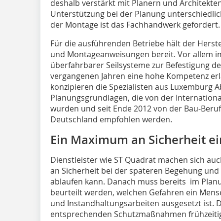
deshalb verstärkt mit Planern und Architekt
Unterstützung bei der Planung unterschiedli
der Montage ist das Fachhandwerk gefordert.
Für die ausführenden Betriebe hält der Herst
und Montageanweisungen bereit. Vor allem im
überfahrbarer Seilsysteme zur Befestigung de
vergangenen Jahren eine hohe Kompetenz erl
konzipieren die Spezialisten aus Luxemburg 
Planungsgrundlagen, die von der Internation
wurden und seit Ende 2012 von der Bau-Beruf
Deutschland empfohlen werden.
Ein Maximum an Sicherheit e
Dienstleister wie ST Quadrat machen sich a
an Sicherheit bei der späteren Begehung und 
ablaufen kann. Danach muss bereits im Pl
beurteilt werden, welchen Gefahren ein Mens
und Instandhaltungsarbeiten ausgesetzt ist. D
entsprechenden Schutzmaßnahmen frühzeitig