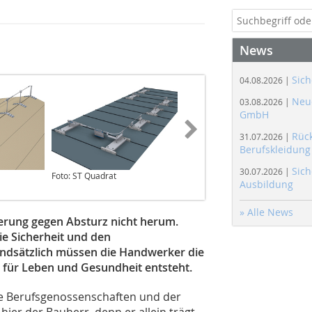
News
Sich
04.08.2026 |
Neue
03.08.2026 |
GmbH
Rüc
31.07.2026 |
Berufskleidung
Sich
30.07.2026 |
Foto: ST Quadrat
Foto: ST Quadrat
Ausbildung
» Alle News
erung gegen Absturz nicht herum.
ie Sicherheit und den
undsätzlich müssen die Handwerker die
g für Leben und Gesundheit entsteht.
 die Berufsgenossenschaften und der
 hier der Bauherr, denn er allein trägt