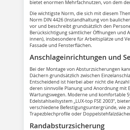
bietet enormen Mehrfachnutzen, von dem der B
Die wichtigste Norm, die sich mit diesem Them
Norm DIN 4426 (Instandhaltung von baulichen 
vor und beschreibt grundsätzlich den Persone
Berücksichtigung sämtlicher Öffnungen und
innen), insbesondere für Arbeitsplätze und 
Fassade und Fensterflächen.
Anschlageinrichtungen und S
Bei der Montage von Absturzsicherungen kann
Dächern grundsätzlich zwischen Einzelanschl
Entscheidend ist hierbei aber nicht die Anzah
deren sinnvolle Planung und Anordnung mit
Wartungswegen. Moderne und komfortable Sy
Edelstahlseilsystem „LUX-top FSE 2003“, biete
verschiedene Befestigungsuntergründe, wie z
Trapezblechprofile oder Doppelstehfalzdäche
Randabsturzsicherung