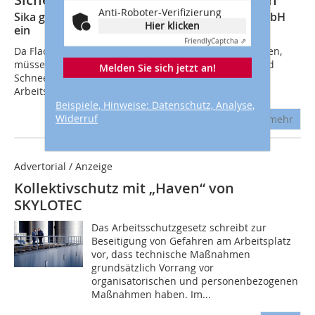
Anti-Roboter-Verifizierung
Sika geht neue Kooperation mit der dani alu GmbH
Hier klicken
ein
Friendly
Captcha ⇗
Da Flachdachflächen zunehmend als Nutzräume dienen,
müssen regelmäßig Wartungs-, Reparatur-, Pflege- und
Melden Sie sich jetzt an!
Schneeräumarbeiten durchgeführt werden. Um alle
Arbeitskräfte auf dem Dach zu...
Beispiele, Hinweise: Datenschutz, Analyse,
Widerruf
mehr
Advertorial / Anzeige
Kollektivschutz mit „Haven“ von
SKYLOTEC
Das Arbeitsschutzgesetz schreibt zur
Beseitigung von Gefahren am Arbeitsplatz
vor, dass technische Maßnahmen
grundsätzlich Vorrang vor
organisatorischen und personenbezogenen
Maßnahmen haben. Im...