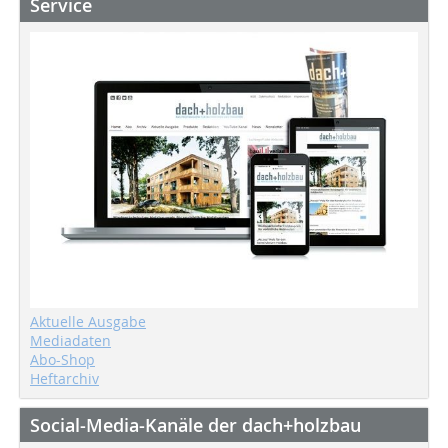
Service
Aktuelle Ausgabe
Mediadaten
Abo-Shop
Heftarchiv
Social-Media-Kanäle der dach+holzbau