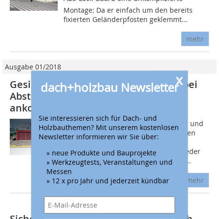
Montage: Da er einfach um den bereits
fixierten Geländerpfosten geklemmt...
mehr
Ausgabe 01/2018
x
Gesichert gegen Absturz: Worauf es bei
dach+holzbau Newsletter
Absturzsicherung bei Dacharbeiten
ankommt
Sie interessieren sich für Dach- und
Das Wichtigste in Kürze: - Dachdecker und
Holzbauthemen? Mit unserem kostenlosen
Zimmerer sind, im Vergleich zu anderen
Newsletter informieren wir Sie über:
Bau-Berufen, besonders häufig von
Unfällen betroffen. Pro Jahr erleidet jeder
» neue Produkte und Bauprojekte
achte Zimmerer einen Arbeitsunfall -...
» Werkzeugtests, Veranstaltungen und
Messen
mehr
» 12 x pro Jahr und jederzeit kündbar
Sicherheitsgeländer für das Flachdach