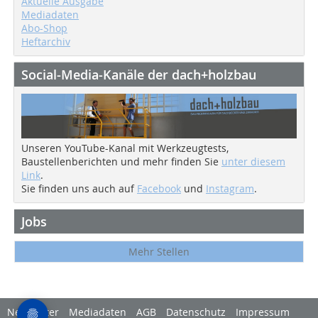
Aktuelle Ausgabe
Mediadaten
Abo-Shop
Heftarchiv
Social-Media-Kanäle der dach+holzbau
Unseren YouTube-Kanal mit Werkzeugtests,
Baustellenberichten und mehr finden Sie
unter diesem
Link
.
Sie finden uns auch auf
Facebook
und
Instagram
.
Jobs
Mehr Stellen
Newsletter
Mediadaten
AGB
Datenschutz
Impressum