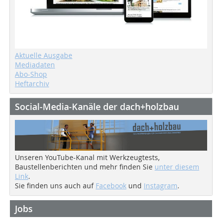
Aktuelle Ausgabe
Mediadaten
Abo-Shop
Heftarchiv
Social-Media-Kanäle der dach+holzbau
Unseren YouTube-Kanal mit Werkzeugtests,
Baustellenberichten und mehr finden Sie
unter diesem
Link
.
Sie finden uns auch auf
Facebook
und
Instagram
.
Jobs