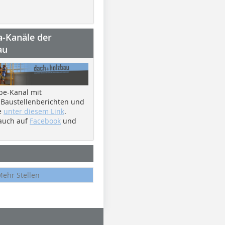
a-Kanäle der
au
be-Kanal mit
 Baustellenberichten und
e
unter diesem Link
.
 auch auf
Facebook
und
Mehr Stellen