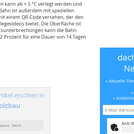
n kann ab + 5 °C verlegt werden und
 Bahn ist außerdem mit speziellen
mit einem QR-Code versehen, der den
egevideos bietet. Die Oberfläche ist
itsunterbrechungen kann die Bahn
2 Prozent für eine Dauer von 14 Tagen
dac
Ne
» Aktuelle Th
»
tikel erschien in
» kostenlo
olzbau
1
Anti-R
essort: DACH