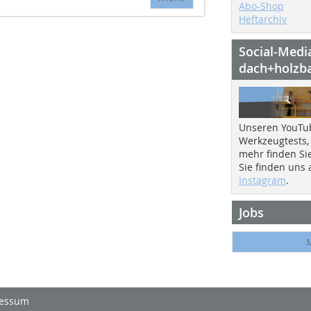
Abo-Shop
Heftarchiv
Social-Medi
dach+holzb
Unseren YouTu
Werkzeugtests,
mehr finden Si
Sie finden uns
Instagram
.
Jobs
essum