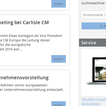
Suchmaschine f
mehr
eting bei Carlisle CM
A
mmt Klaas Kortegast als Vice President
le CM Europe die Leitung dieser
Service
ür die europäische
t 2016 war...
mehr
ernehmensvorstellung
im Rahmen seiner europaweiten
der Unternehmensvorstellung entwickelt.
Aktuelle Ausga
Mediadaten
mehr