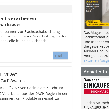
alt verarbeiten
 von Bauder
menbahnen zur Flachdachabdichtung
Das Magazin b
 nahezu flammfreien Verarbeitung. In der
Fachinformatio
spezielle kaltselbstklebende
und Inhaber vo
..
die gewerkeübe
Ausbau und in d
mehr
Hier geht es zu
aktuellen Aus
Anbieter fi
f 2026“
„Carl“-Awards
k-Off 2026 von Carlisle am 5. Februar
 Verarbeiter aus der DACH-Region in der
usammen, um Produkte praxisnah zu
Finden Sie mehr
EINKAUFSFÜHRE