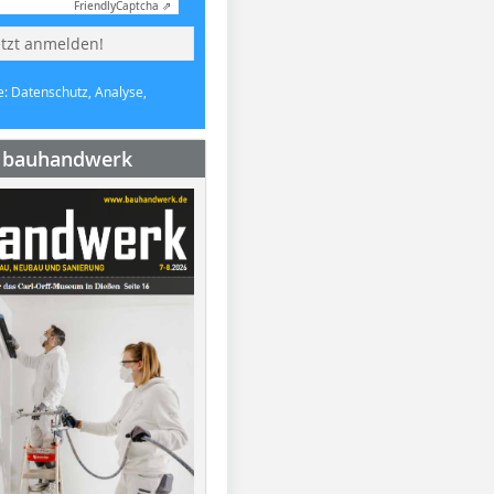
Friendly
Captcha ⇗
etzt anmelden!
e: Datenschutz, Analyse,
e bauhandwerk