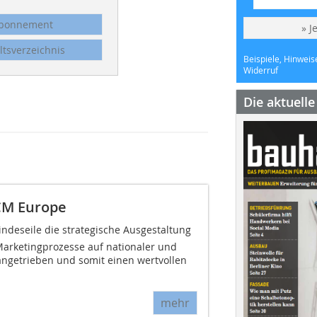
bonnement
» J
ltsverzeichnis
Beispiele, Hinweis
Widerruf
Die aktuell
 CM Europe
Windeseile die strategische Ausgestaltung
Marketingprozesse auf nationaler und
ngetrieben und somit einen wertvollen
mehr