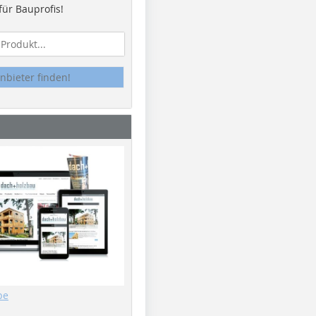
ür Bauprofis!
nbieter finden!
be