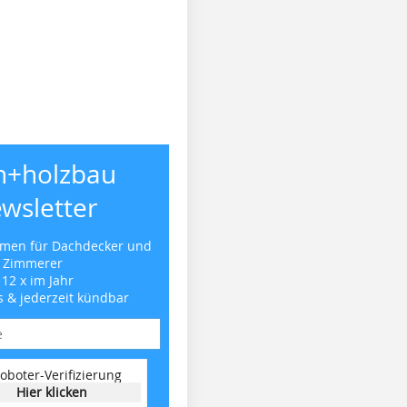
h+holzbau
wsletter
emen für Dachdecker und
Zimmerer
 12 x im Jahr
s & jederzeit kündbar
oboter-Verifizierung
Hier klicken