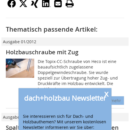
Thematisch passende Artikel:
Ausgabe 01/2012
Holzbauschraube mit Zug
Die Topix-CC-Schraube von Heco ist eine
bauaufsichtlich zugelassene
Doppelgewindeschraube. Sie wurde
speziell zur Übertragung hoher Zug- und
Druckkräfte im Holzbau entwickelt. Die
Lastübertragung...
x
dach+holzbau Newsletter
mehr
Sie interessieren sich für Dach- und
Ausgabe 02/2026
Holzbauthemen? Mit unserem kostenlosen
Spaltfreies Verbinden ohne Vorspannen
Newsletter informieren wir Sie über: