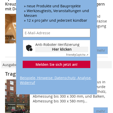
Kreuzverschraubung von Haupt- und Nebenträgern
» neue Produkte und Bauprojekte
mit Doppelgewindeschrauben
» Werkzeugtests, Veranstaltungen und
Messen
Bei Verbindungen zwischen Haupt- und
» 12 x pro Jahr und jederzeit kündbar
Nebenträgern im Holzbau sind eine präzise
Ausführung, eine sichere Kraftübertragung
sowie eine effiziente Montage
ausschlaggebend. Neben klassischen
Lösungen...
Anti-Roboter-Verifizierung
Hier klicken
mehr
Friendly
Captcha ⇗
Melden Sie sich jetzt an!
Ausgabe 05/2012
Tragfähig mit Vollgewindeschrauben
Beispiele, Hinweise: Datenschutz, Analyse,
Die Pfosten-Riegel Konstruktion im Haus in
Widerruf
der 840 Cambie Street in Vancouver wurde
1912 aus Douglasie (Konstruktions-Vollholz,
Abmessung bis 300 x 300 mm, und Balken,
Abmessung bis 300 x 580 mm)...
mehr