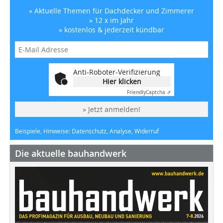
» Aktuelle Themen für Dachdecker und Zimmerer
» 12 x im Jahr
» kostenlos & jederzeit kündbar
Anti-Roboter-Verifizierung
Hier klicken
Friendly
Captcha ⇗
» Jetzt anmelden!
Beispiele, Hinweise: Datenschutz, Analyse, Widerruf
Die aktuelle bauhandwerk