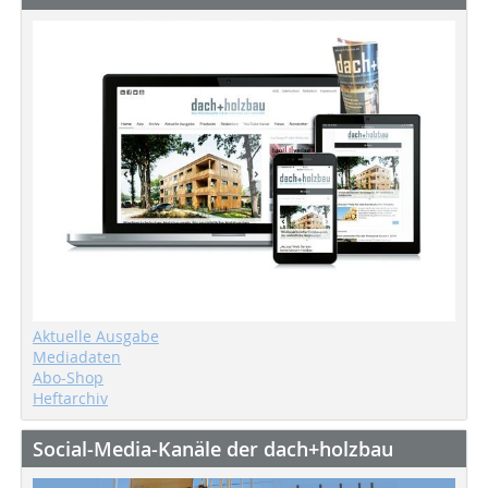
Aktuelle Ausgabe
Mediadaten
Abo-Shop
Heftarchiv
Social-Media-Kanäle der dach+holzbau