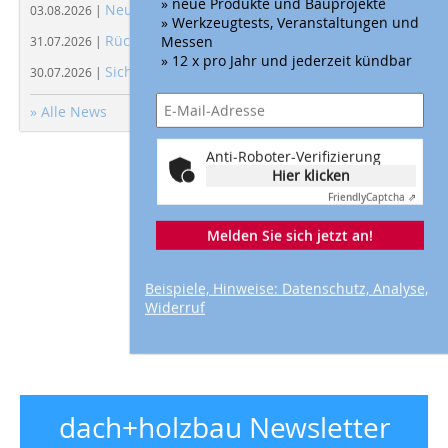
» neue Produkte und Bauprojekte
Neues Kapitel für die Zinco GmbH
03.08.2026 |
» Werkzeugtests, Veranstaltungen und
Rücknahmekonzept für Berufskleidung
Messen
31.07.2026 |
» 12 x pro Jahr und jederzeit kündbar
Sicherer Start in die Ausbildung
30.07.2026 |
» Alle News
Anti-Roboter-Verifizierung
Hier klicken
Friendly
Captcha ⇗
Melden Sie sich jetzt an!
Beispiele, Hinweise: Datenschutz, Analyse,
Widerruf
dach+holzbau Newsletter