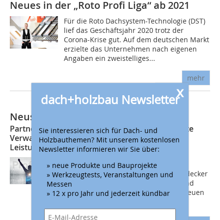
Neues in der „Roto Profi Liga“ ab 2021
Für die Roto Dachsystem-Technologie (DST)
lief das Geschäftsjahr 2020 trotz der
Corona-Krise gut. Auf dem deutschen Markt
erzielte das Unternehmen nach eigenen
Angaben ein zweistelliges...
mehr
x
dach+holzbau Newsletter
Neustart für die Roto Profi Liga
Partnerstatus von Bronze bis Gold / Vereinfachte
Sie interessieren sich für Dach- und
Verwaltung per App und Online-Portal/ Neue
Holzbauthemen? Mit unserem kostenlosen
Leistungen und Prämien
Newsletter informieren wir Sie über:
In die neue ProfiLiga haben wir viele
» neue Produkte und Bauprojekte
Bausteine integriert, mit denen Dachdecker
» Werkzeugtests, Veranstaltungen und
und Zimmerer ihre Kunden besser und
Messen
einfacher beraten und sich so auch neuen
» 12 x pro Jahr und jederzeit kündbar
Umsatz erschließen, sagt Markus...