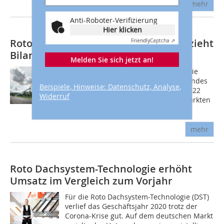
mehr
Anti-Roboter-Verifizierung
Hier klicken
Roto Frank Dachsystem-Technologie zieht
Friendly
Captcha ⇗
Bilanz
Melden Sie sich jetzt an!
Die Roto Frank Dachsystem-Technologie
(Roto DST) blickt auf ein herausforderndes
Beispiele, Hinweise: Datenschutz, Analyse,
und zugleich gutes erstes Halbjahr 2022
Widerruf
zurück. In wichtigen europäischen Märkten
habe das Unternehmen ein...
mehr
Roto Dachsystem-Technologie erhöht
Umsatz im Vergleich zum Vorjahr
Für die Roto Dachsystem-Technologie (DST)
verlief das Geschäftsjahr 2020 trotz der
Corona-Krise gut. Auf dem deutschen Markt