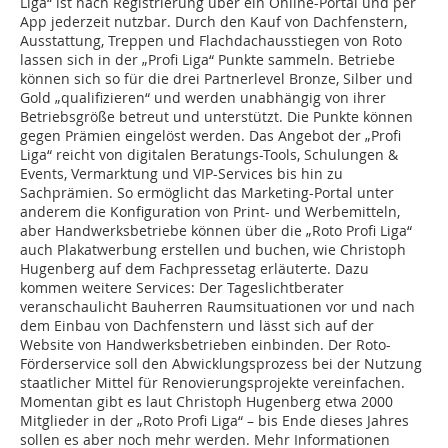
Liga“ ist nach Registrierung über ein Online-Portal und per
App jederzeit nutzbar. Durch den Kauf von Dachfenstern,
Ausstattung, Treppen und Flachdachausstiegen von Roto
lassen sich in der „Profi Liga“ Punkte sammeln. Betriebe
können sich so für die drei Partnerlevel Bronze, Silber und
Gold „qualifizieren“ und werden unabhängig von ihrer
Betriebsgröße betreut und unterstützt. Die Punkte können
gegen Prämien eingelöst werden. Das Angebot der „Profi
Liga“ reicht von digitalen Beratungs-Tools, Schulungen &
Events, Vermarktung und VIP-Services bis hin zu
Sachprämien. So ermöglicht das Marketing-Portal unter
anderem die Konfiguration von Print- und Werbemitteln,
aber Handwerksbetriebe können über die „Roto Profi Liga“
auch Plakatwerbung erstellen und buchen, wie Christoph
Hugenberg auf dem Fachpressetag erläuterte. Dazu
kommen weitere Services: Der Tageslichtberater
veranschaulicht Bauher­ren Raumsituationen vor und nach
dem Einbau von Dachfenstern und lässt sich auf der
Website von Handwerksbetrieben einbinden. Der Roto-
Förderservice soll den Abwicklungsprozess bei der Nutzung
staatlicher Mittel für Renovierungsprojekte vereinfachen.
Momentan gibt es laut Christoph Hugenberg etwa 2000
Mitglieder in der „Roto Profi Liga“ – bis Ende dieses Jahres
sollen es aber noch mehr werden. Mehr Informationen