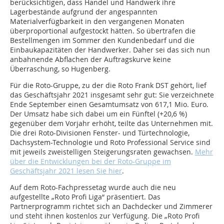
berücksichtigen, dass Handel und Handwerk ihre
Lagerbestände aufgrund der angespannten
Materialverfügbarkeit in den vergangenen Monaten
überproportional aufgestockt hätten. So übertrafen die
Bestellmengen im Sommer den Kundenbedarf und die
Einbaukapazitäten der Handwerker. Daher sei das sich nun
anbahnende Abflachen der Auftragskurve keine
Überraschung, so Hugenberg.
Für die Roto-Gruppe, zu der die Roto Frank DST gehört, lief
das Geschäftsjahr 2021 insgesamt sehr gut: Sie verzeichnete
Ende September einen Gesamtumsatz von 617,1 Mio. Euro.
Der Umsatz habe sich dabei um ein Fünftel (+20,6 %)
gegenüber dem Vorjahr erhöht, teilte das Unternehmen mit.
Die drei Roto-Divisionen Fenster- und Türtechnologie,
Dachsystem-Technologie und Roto Professional Service sind
mit jeweils zweistelligen Steigerungsraten gewachsen.
Mehr
über die Entwicklungen bei der Roto-Gruppe im
Geschäftsjahr 2021 lesen Sie hier
.
Auf dem Roto-Fachpressetag wurde auch die neu
aufgestellte „Roto Profi Liga“ präsentiert. Das
Partnerprogramm richtet sich an Dachdecker und Zimmerer
und steht ihnen kostenlos zur Verfügung. Die „Roto Profi