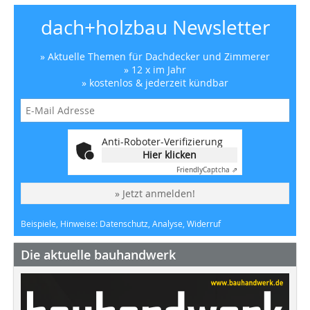
dach+holzbau Newsletter
» Aktuelle Themen für Dachdecker und Zimmerer
» 12 x im Jahr
» kostenlos & jederzeit kündbar
Anti-Roboter-Verifizierung
Hier klicken
Friendly
Captcha ⇗
» Jetzt anmelden!
Beispiele, Hinweise: Datenschutz, Analyse, Widerruf
Die aktuelle bauhandwerk