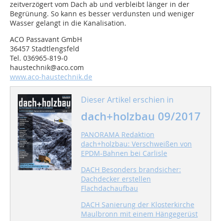
zeitverzögert vom Dach ab und verbleibt länger in der
Begrünung. So kann es besser verdunsten und weniger
Wasser gelangt in die Kanalisation.
ACO Passavant GmbH
36457 Stadtlengsfeld
Tel. 036965-819-0
haustechnik@aco.com
www.aco-haustechnik.de
Dieser Artikel erschien in
dach+holzbau 09/2017
PANORAMA Redaktion
dach+holzbau: Verschweißen von
EPDM-Bahnen bei Carlisle
DACH Besonders brandsicher:
Dachdecker erstellen
Flachdachaufbau
DACH Sanierung der Klosterkirche
Maulbronn mit einem Hängegerüst