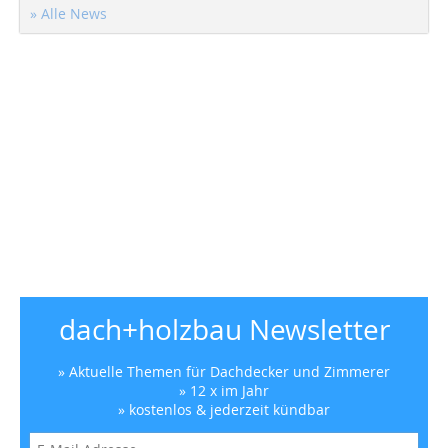
» Alle News
dach+holzbau Newsletter
» Aktuelle Themen für Dachdecker und Zimmerer
» 12 x im Jahr
» kostenlos & jederzeit kündbar