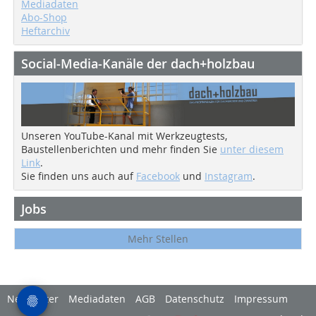
Mediadaten
Abo-Shop
Heftarchiv
Social-Media-Kanäle der dach+holzbau
Unseren YouTube-Kanal mit Werkzeugtests,
Baustellenberichten und mehr finden Sie
unter diesem
Link
.
Sie finden uns auch auf
Facebook
und
Instagram
.
Jobs
Mehr Stellen
Newsletter
Mediadaten
AGB
Datenschutz
Impressum