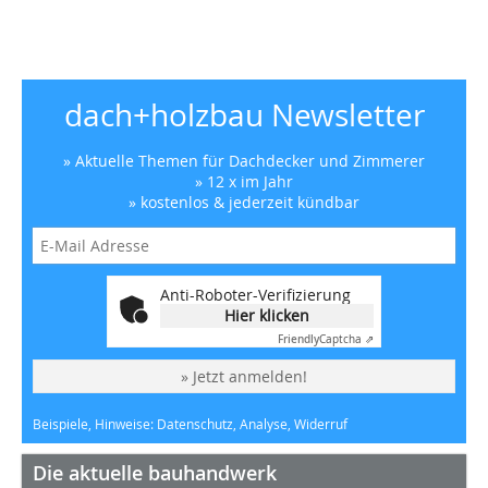
dach+holzbau Newsletter
» Aktuelle Themen für Dachdecker und Zimmerer
» 12 x im Jahr
» kostenlos & jederzeit kündbar
Anti-Roboter-Verifizierung
Hier klicken
Friendly
Captcha ⇗
» Jetzt anmelden!
Beispiele, Hinweise: Datenschutz, Analyse, Widerruf
Die aktuelle bauhandwerk