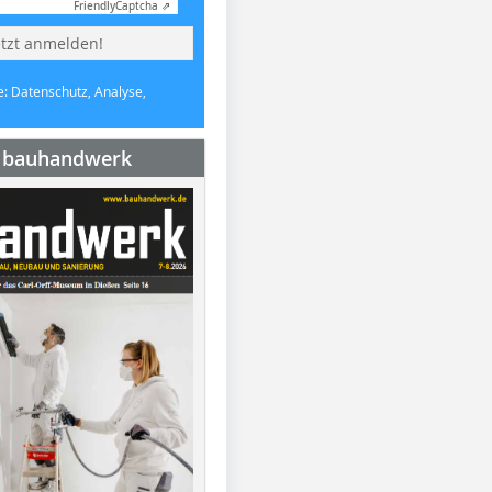
Friendly
Captcha ⇗
etzt anmelden!
e: Datenschutz, Analyse,
e bauhandwerk