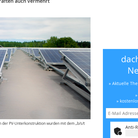
räften auch vermehrt
dac
Ne
» Aktuelle Th
»
» kostenlo
n der PV-Unterkonstruktion wurden mit dem „b/s/t
Anti-R