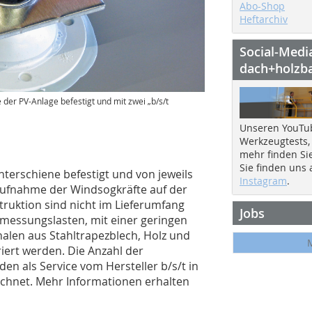
Abo-Shop
Heftarchiv
Social-Medi
dach+holzb
der PV-Anlage befestigt und mit zwei „b/s/t
Unseren YouTu
Werkzeugtests,
mehr finden Si
Sie finden uns
terschiene befestigt und von jeweils
Instagram
.
 Aufnahme der Windsogkräfte auf der
truktion sind nicht im Lieferumfang
Jobs
messungslasten, mit einer geringen
halen aus Stahltrapezblech, Holz und
iert werden. Die Anzahl der
en als Service vom Hersteller b/s/t in
chnet. Mehr Informationen erhalten