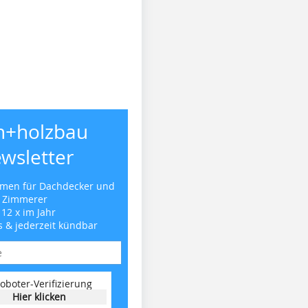
h+holzbau
wsletter
emen für Dachdecker und
Zimmerer
 12 x im Jahr
s & jederzeit kündbar
oboter-Verifizierung
Hier klicken