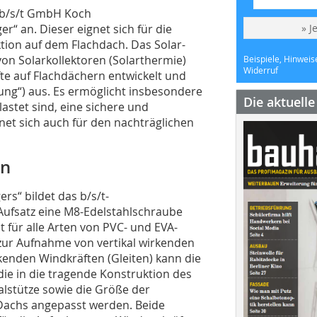
e b/s/t GmbH Koch
er“ an. Dieser eignet sich für die
» J
tion auf dem Flachdach. Das Solar-
on Solarkollektoren (Solarthermie)
Beispiele, Hinweis
Widerruf
e auf Flachdächern entwickelt und
ung“) aus. Es ermöglicht insbesondere
Die aktuell
astet sind, eine sichere und
et sich auch für den nachträglichen
en
ers“ bildet das b/s/t-
Aufsatz eine M8-Edelstahlschraube
st für alle Arten von PVC- und EVA-
ur Aufnahme von vertikal wirkenden
kenden Windkräften (Gleiten) kann die
 die in die tragende Konstruktion des
lstütze sowie die Größe der
Dachs angepasst werden. Beide