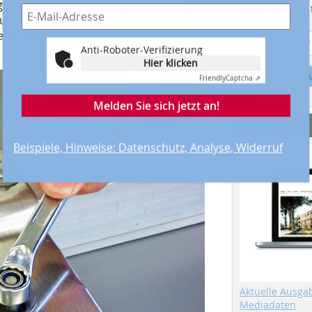
gen mit einer unterseitigen Schutzlage
Suchmaschine f
und verteilen das Gewicht der Anlage
keine Punktbelastung auf der
Anti-Roboter-Verifizierung
Hier klicken
Friendly
Captcha ⇗
A
Melden Sie sich jetzt an!
Service
Beispiele, Hinweise: Datenschutz, Analyse, Widerruf
Aktuelle Ausga
Mediadaten