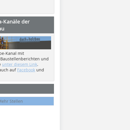
a-Kanäle der
au
be-Kanal mit
 Baustellenberichten und
e
unter diesem Link
.
 auch auf
Facebook
und
Mehr Stellen