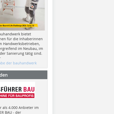
auhandwerk bietet
nen für die Inhaberinnen
n Handwerksbetrieben,
rgreifend im Neubau, im
er Sanierung tätig sind.
r
gabe der bauhandwerk
nden
 als 4.000 Anbieter im
R BAU - der