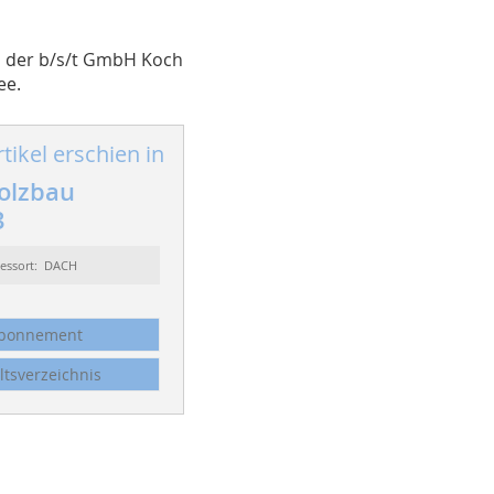
ei der b/s/t GmbH Koch
ee.
tikel erschien in
olzbau
3
essort: DACH
bonnement
ltsverzeichnis