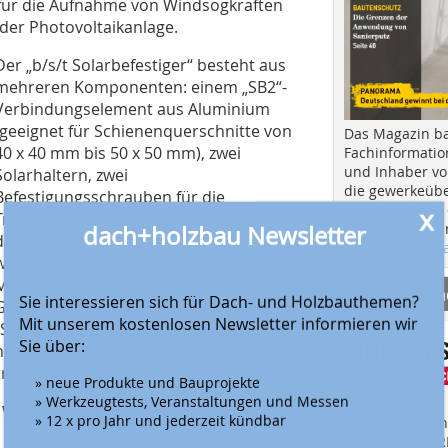
 für die Aufnahme von Windsogkräften
 der Photovoltaikanlage.
Der „b/s/t Solarbefestiger“ besteht aus
mehreren Komponenten: einem „SB2“-
Verbindungselement aus Aluminium
(geeignet für Schienenquerschnitte von
Das Magazin b
40 x 40 mm bis 50 x 50 mm), zwei
Fachinformatio
und Inhaber vo
Solarhaltern, zwei
die gewerkeübe
Befestigungsschrauben für die
x
Ausbau und in d
Tragschale (die Länge und Ausführung
dach+holzbau Newsletter
Hier geht es zu
der Schrauben ist je nach Bedarf
aktuellen Aus
wählbar) und zwei selbstsichernden
M8-Muttern aus Edelstahl für die
Anbieter fi
Sie interessieren sich für Dach- und Holzbauthemen?
Gewindebolzen der Solarhalter. Das
Mit unserem kostenlosen Newsletter informieren wir
„SB2“-Verbindungselement kann, je
Sie über:
nach Anforderung, individuell an die
truktion angepasst werden.
» neue Produkte und Bauprojekte
» Werkzeugtests, Veranstaltungen und Messen
der Wärmedämmung
» 12 x pro Jahr und jederzeit kündbar
Finden Sie mehr
EINKAUFSFÜHRE