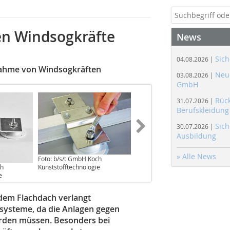
en Windsogkräfte
News
Sich
04.08.2026 |
nahme von Windsogkräften
Neue
03.08.2026 |
GmbH
Rüc
31.07.2026 |
Berufskleidung
Sich
30.07.2026 |
Ausbildung
» Alle News
Foto: b/s/t GmbH Koch
ch
Kunststofftechnologie
e
 dem Flachdach verlangt
systeme, da die Anlagen gegen
erden müssen. Besonders bei