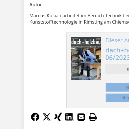
Autor
Marcus Kusian arbeitet im Bereich Technik b
Kunststofftechnologie in Rimsting am Chiems
Dieser Ar
dach+h
06/202
R
A
Inha