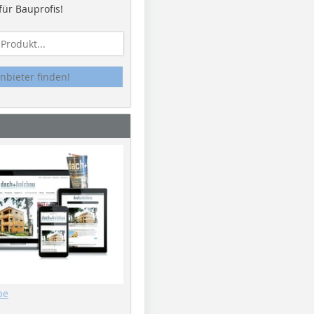
ür Bauprofis!
nbieter finden!
be