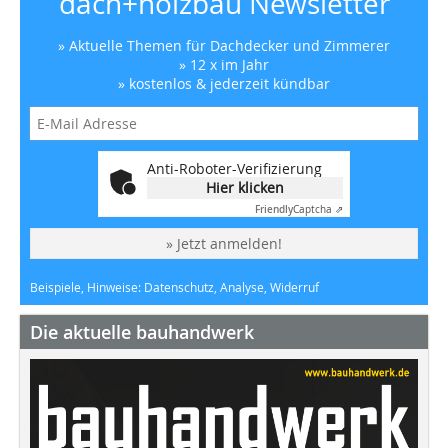
dach+holzbau Newsletter
» Aktuelle Themen für Dachdecker und Zimmerer
» 12 x im Jahr
» kostenlos & jederzeit kündbar
Anti-Roboter-Verifizierung
Hier klicken
Friendly
Captcha ⇗
» Jetzt anmelden!
Beispiele, Hinweise: Datenschutz, Analyse, Widerruf
Die aktuelle bauhandwerk