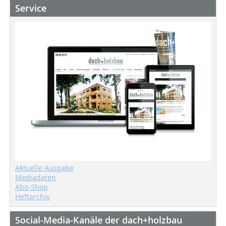
Service
Aktuelle Ausgabe
Mediadaten
Abo-Shop
Heftarchiv
Social-Media-Kanäle der dach+holzbau