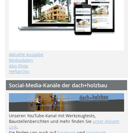
Aktuelle Ausgabe
Mediadaten
Abo-Shop
Heftarchiv
Social-Media-Kanäle der dach+holzbau
Unseren YouTube-Kanal mit Werkzeugtests,
Baustellenberichten und mehr finden Sie
unter diesem
Link
.
Sie finden uns auch auf
Facebook
und
Instagram
.