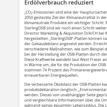
Erdölverbrauch reduziert
„CO
-Emissionen sind eine der Hauptursachen
2
2050 gesteckte Ziel der Klimaneutra­lität in d
klimaneutrale Produkte ein wichtiger Schritt. 
SterlingOSB sind wir noch einen Schritt weite
Director Marketing & Akquisition D/A/CH bei W
hergestellten „SterlingOSB“-Platten können so
der Gebäudebilanz angesetzt werden. Erreicht
verschiedene Maßnahmen, wie zum Beispiel d
bei der Herstellung der OSB-Platten durch de
Diese Kraftwerke wandeln laut West Fraser an
in Wärme um, die für die Produktion der OSB-
stammen 74 Prozent des Primärenergieverbr
erneuerbaren Energiequellen.
Die verbesserte Ökobilanz der OSB-Platten ka
produktdeklaration (englisch: „Environmental
werden. Dieses von unabhängiger Seite gepr
und vergleichbare Informationen über die U
während seines gesamten Lebenszyklus. Die L