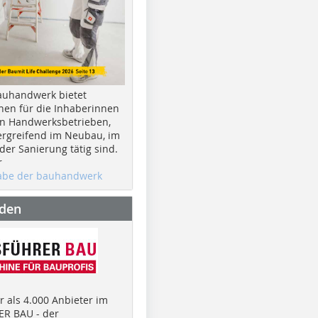
auhandwerk bietet
nen für die Inhaberinnen
n Handwerksbetrieben,
rgreifend im Neubau, im
er Sanierung tätig sind.
r
gabe der bauhandwerk
nden
 als 4.000 Anbieter im
R BAU - der