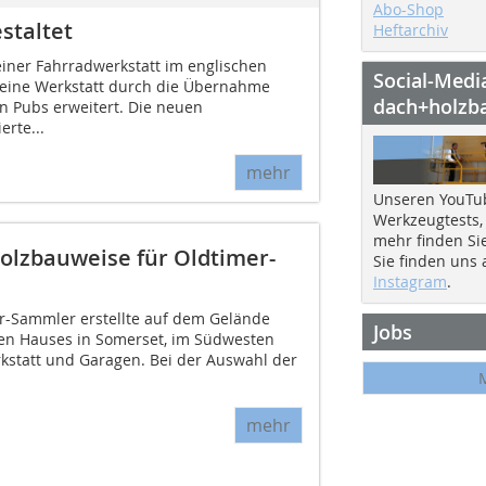
Abo-Shop
staltet
Heftarchiv
einer Fahrradwerkstatt im englischen
Social-Medi
seine Werkstatt durch die Übernahme
dach+holzb
 Pubs erweitert. Die neuen
erte...
mehr
Unseren YouTu
Werkzeugtests,
mehr finden Si
olzbauweise für Oldtimer-
Sie finden uns
Instagram
.
er-Sammler erstellte auf dem Gelände
Jobs
en Hauses in Somerset, im Südwesten
kstatt und Garagen. Bei der Auswahl der
mehr