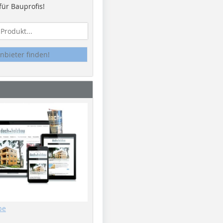
ür Bauprofis!
nbieter finden!
be