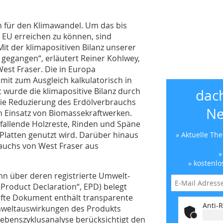
 für den Klimawandel. Um das bis
er EU erreichen zu können, sind
Mit der klimapositiven Bilanz unserer
r gegangen“, erläutert Reiner Kohlwey,
est Fraser. Die in Europa
mit zum Ausgleich kalkulatorisch in
 wurde die klimapositive Bilanz durch
dac
ie Reduzierung des Erdölverbrauchs
Ne
n Einsatz von Biomassekraftwerken.
fallende Holzreste, Rinden und Späne
Platten genutzt wird. Darüber hinaus
» Aktuelle Th
auchs von West Fraser aus
»
» kostenlo
nn über deren registrierte Umwelt­
 Product Declaration“, EPD) belegt
üfte Dokument enthält transparente
Anti-R
mweltauswirkungen des Produkts
ebenszyklusanalyse berücksichtigt den