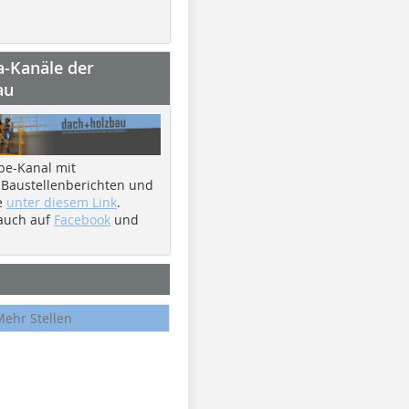
a-Kanäle der
au
be-Kanal mit
 Baustellenberichten und
e
unter diesem Link
.
 auch auf
Facebook
und
Mehr Stellen