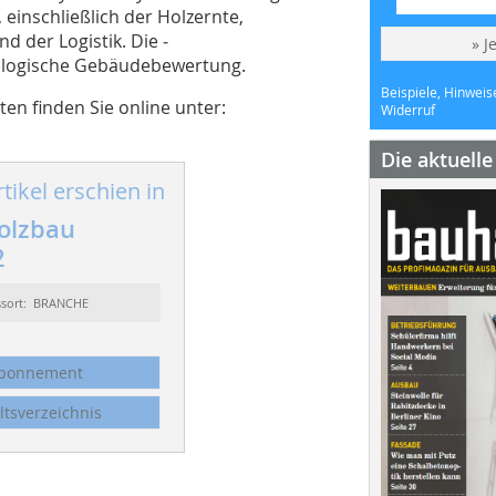
inschließlich der Holzernte,
d der Logistik. Die ­
» J
kologische Gebäudebewertung.
Beispiele, Hinweis
en finden Sie online unter:
Widerruf
Die aktuell
tikel erschien in
olzbau
2
ssort: BRANCHE
bonnement
ltsverzeichnis