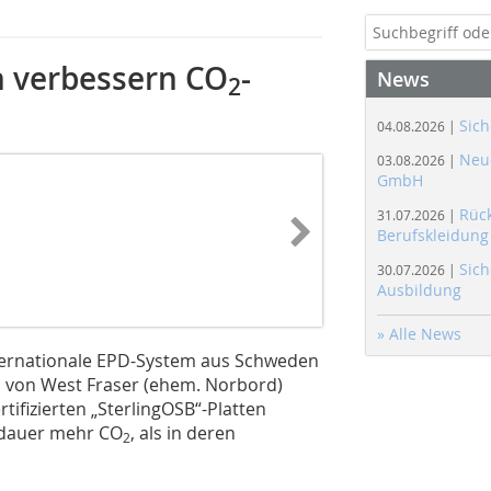
n verbessern CO
-
News
2
Sich
04.08.2026 |
Neue
03.08.2026 |
GmbH
Rüc
31.07.2026 |
Berufskleidung
Sich
30.07.2026 |
Ausbildung
» Alle News
ternationale EPD-System aus Schweden
n von West Fraser (ehem. Norbord)
rtifizierten „SterlingOSB“-Platten
sdauer mehr CO
, als in deren
2