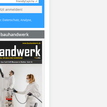
Friendly
Captcha ⇗
etzt anmelden!
e: Datenschutz, Analyse,
e bauhandwerk