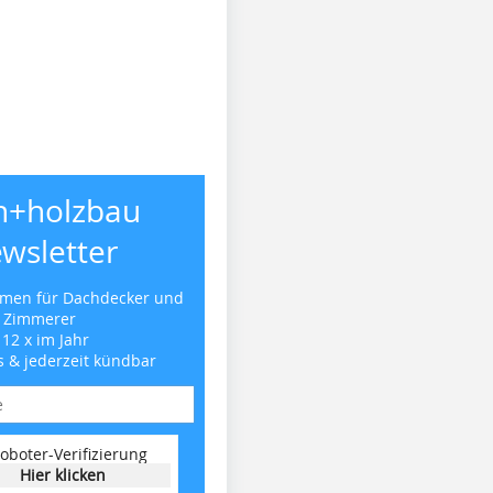
h+holzbau
wsletter
emen für Dachdecker und
Zimmerer
 12 x im Jahr
s & jederzeit kündbar
oboter-Verifizierung
Hier klicken