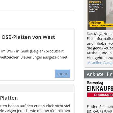
Das Magazin b
r OSB-Platten von West
Fachinformatio
und Inhaber vo
die gewerkeübe
ie im Werk in Genk (Belgien) produziert
Ausbau und in d
ltzeichen Blauer Engel ausgezeichnet.
Hier geht es zu
aktuellen Aus
mehr
Anbieter fi
Platten
ten haben auf den ersten Blick nicht viel
Finden Sie mehr
le zeigen jedoch, wie mit herkömmlichen
EINKAUFSFÜHRE