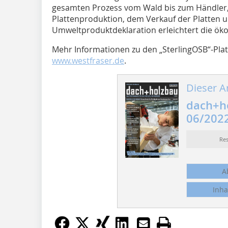
gesamten Prozess vom Wald bis zum Händler, e
Plattenproduktion, dem Verkauf der Platten un
Umweltproduktdeklaration erleichtert die ö
Mehr Informationen zu den „SterlingOSB“-Platt
www.westfraser.de
.
Dieser Ar
dach+h
06/202
Re
A
Inha