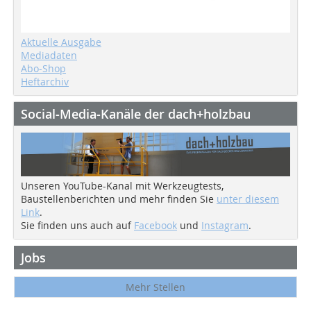
Aktuelle Ausgabe
Mediadaten
Abo-Shop
Heftarchiv
Social-Media-Kanäle der dach+holzbau
Unseren YouTube-Kanal mit Werkzeugtests,
Baustellenberichten und mehr finden Sie
unter diesem
Link
.
Sie finden uns auch auf
Facebook
und
Instagram
.
Jobs
Mehr Stellen