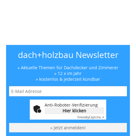
dach+holzbau Newsletter
» Aktuelle Themen für Dachdecker und Zimmerer
» 12 x im Jahr
» kostenlos & jederzeit kündbar
Anti-Roboter-Verifizierung
Hier klicken
Friendly
Captcha ⇗
» Jetzt anmelden!