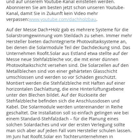
und auf unserem Youtube-Kanal einstellen werden.
Abonnieren Sie am besten jetzt schon unseren Youtube-
Kanal, damit Sie in Zukunft kein Video mehr
verpassen:
www.youtube.com/dachholzbau
.
Auf der Messe Dach+Holz gab es mehrere Systeme für die
Solarstromgewinnung vom Steildach zu sehen. Immer mehr
Hersteller bieten dachintegrierte Photovoltaiksysteme an,
bei denen die Solarmodule Teil der Dachdeckung sind. Das
Unternehmen Roofit.Solar aus Estland etwa stellte auf der
Messe neue Stehfalzbleche vor, die mit einer dünnen
Photovoltaikschicht versehen sind. Die Solarzellen auf den
Metallblechen sind von einer gehärteten Glasschicht
umschlossen und werden so vor Schäden geschützt.
Montiert werden die Stehfalzbleche mit Haften auf einer
horizontalen Dachlattung, die eine Hinterlüftungsebene
unter den Blechen bildet. Auf der Rückseite der
Stehfalzbleche befinden sich die Anschlussdosen und
Kabel. Die Solarmodule werden untereinander in Reihe
geschaltet. Die Installation soll so einfach gelingen wie bei
einem Standard-Stehfalzdach – für die Planung eines
solchen Solardaches und vor der ersten Verlegung sollte
man sich aber auf jeden Fall vom Hersteller schulen lassen.
Im Juni hat Roofit.Solar ein Tochterunternehmen in