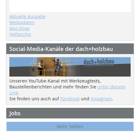
Aktuelle Ausgabe
Mediadaten
Abo-Shop
Heftarchiv
Social-Media-Kanäle der dach+holzbau
Unseren YouTube-Kanal mit Werkzeugtests,
Baustellenberichten und mehr finden Sie
unter diesem
Link
.
Sie finden uns auch auf
Facebook
und
Instagram
.
Jobs
Mehr Stellen