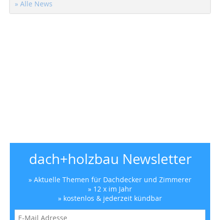
» Alle News
dach+holzbau Newsletter
» Aktuelle Themen für Dachdecker und Zimmerer
» 12 x im Jahr
» kostenlos & jederzeit kündbar