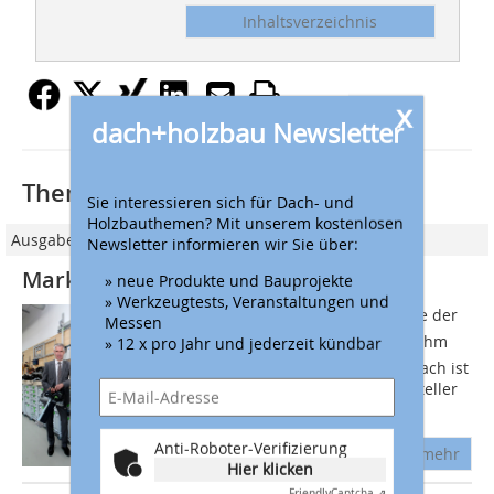
Inhaltsverzeichnis
x
dach+holzbau Newsletter
Thematisch passende Artikel:
Sie interessieren sich für Dach- und
Holzbauthemen? Mit unserem kostenlosen
Ausgabe 05/2015
Newsletter informieren wir Sie über:
Markenverschmelzung geglückt
» neue Produkte und Bauprojekte
» Werkzeugtests, Veranstaltungen und
Gib mir mal den Rutscher rüber, sagte der
Messen
Geselle zum Lehrling  und der reicht ihm
» 12 x pro Jahr und jederzeit kündbar
einen Schwingschleifer. Gleich mehrfach ist
dem traditionsreichen Werkzeughersteller
Festool das Kunststück...
Anti-Roboter-Verifizierung
mehr
Hier klicken
Friendly
Captcha ⇗