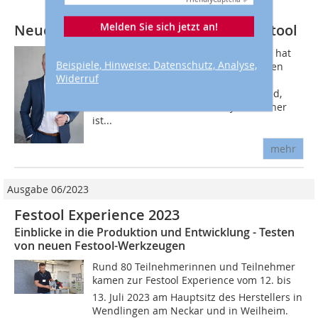
Melden Sie sich jetzt an!
Neuer Geschäftsführer DACH bei Festool
Der Elektrowerkzeughersteller Festool hat
Beispiele, Hinweise: Datenschutz, Analyse,
mit Jens Graner seit Oktober 2023 einen
Widerruf
neuen Geschäftsführer für die
Vertriebsgesellschaften in Deutschland,
Österreich und der Schweiz. Jens Graner
ist...
mehr
Ausgabe 06/2023
Festool Experience 2023
Einblicke in die Produktion und Entwicklung - Testen
von neuen Festool-Werkzeugen
Rund 80 Teilnehmerinnen und Teilnehmer
kamen zur Festool Experience vom 12. bis
13. Juli 2023 am Hauptsitz des Herstellers in
Wendlingen am Neckar und in Weilheim.