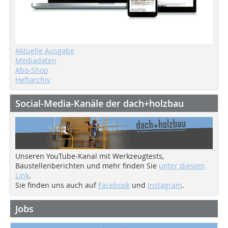
Aktuelle Ausgabe
Mediadaten
Abo-Shop
Heftarchiv
Social-Media-Kanäle der dach+holzbau
Unseren YouTube-Kanal mit Werkzeugtests,
Baustellenberichten und mehr finden Sie
unter diesem
Link
.
Sie finden uns auch auf
Facebook
und
Instagram
.
Jobs