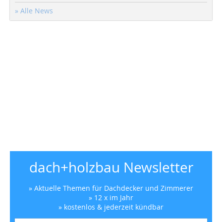
» Alle News
dach+holzbau Newsletter
» Aktuelle Themen für Dachdecker und Zimmerer
» 12 x im Jahr
» kostenlos & jederzeit kündbar