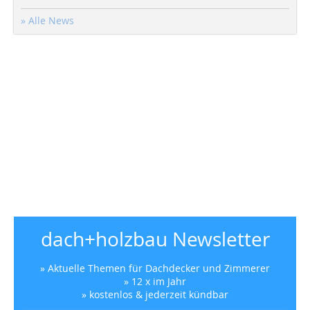
» Alle News
dach+holzbau Newsletter
» Aktuelle Themen für Dachdecker und Zimmerer
» 12 x im Jahr
» kostenlos & jederzeit kündbar