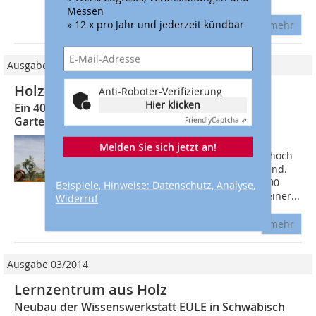
Messen
» 12 x pro Jahr und jederzeit kündbar
mehr
Ausgabe 08/2014
Holz im Himmel
Anti-Roboter-Verifizierung
Hier klicken
Ein 40 m hoher Holzturm auf dem
Gartenschaugelände in Schwäbisch Gmünd
Friendly
Captcha ⇗
Der knapp 40 m hohe Turm steht im
Melden Sie sich jetzt an!
Landschaftspark Wetzgau, einem Ort hoch
oben über der Stadt Schwäbisch Gmünd.
Über 3700 Lärchen-Schindeln und 1300
Beispiele, Hinweise: Datenschutz, Analyse,
Spiegelkacheln zieren den Turm an seiner...
Widerruf
mehr
Ausgabe 03/2014
Lernzentrum aus Holz
Neubau der Wissenswerkstatt EULE in Schwäbisch