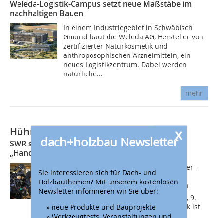
Weleda-Logistik-Campus setzt neue Maßstäbe im
nachhaltigen Bauen
In einem Industriegebiet in Schwäbisch
Gmünd baut die Weleda AG, Hersteller von
zertifizierter Naturkosmetik und
anthroposophischen Arzneimitteln, ein
neues Logistikzentrum. Dabei werden
natürliche...
mehr
x
Hühner-Pagode fürs Fernsehen
dach+holzbau Newsletter
SWR sendet am 9. April neue Folge
„Handwerkskunst“ mit Friedrich Dippon
Zu sehen sein wird der Bau der Hühner-
Sie interessieren sich für Dach- und
Pagode in einer Sendung der Reihe
Holzbauthemen? Mit unserem kostenlosen
Handwerkskunst. Der SWR sendet den
Newsletter informieren wir Sie über:
Beitrag im SWR-Fernsehen am Freitag, 9.
» neue Produkte und Bauprojekte
April, ab 21 Uhr. In der ARD-Mediathek ist
» Werkzeugtests, Veranstaltungen und
der...