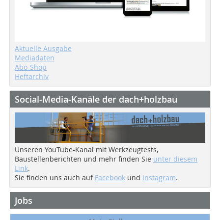
Aktuelle Ausgabe
Mediadaten
Abo-Shop
Heftarchiv
Social-Media-Kanäle der dach+holzbau
Unseren YouTube-Kanal mit Werkzeugtests,
Baustellenberichten und mehr finden Sie
unter diesem
Link
.
Sie finden uns auch auf
Facebook
und
Instagram
.
Jobs