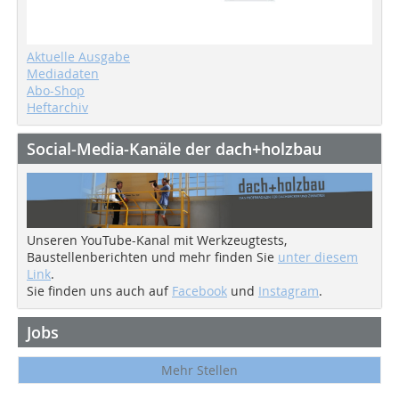
Aktuelle Ausgabe
Mediadaten
Abo-Shop
Heftarchiv
Social-Media-Kanäle der dach+holzbau
Unseren YouTube-Kanal mit Werkzeugtests,
Baustellenberichten und mehr finden Sie
unter diesem
Link
.
Sie finden uns auch auf
Facebook
und
Instagram
.
Jobs
Mehr Stellen