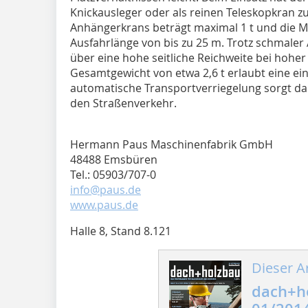
Knickausleger oder als reinen Teleskopkran zu
Anhängerkrans beträgt maximal 1 t und die M
Ausfahrlänge von bis zu 25 m. Trotz schmale
über eine hohe seitliche Reichweite bei hoher
Gesamtgewicht von etwa 2,6 t erlaubt eine ei
automatische Transportverriegelung sorgt da
den Straßenverkehr.
Hermann Paus Maschinenfabrik GmbH
48488 Emsbüren
Tel.: 05903/707-0
info@paus.de
www.paus.de
Halle 8, Stand 8.121
Dieser Ar
dach+h