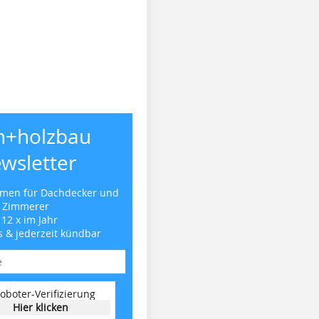
h+holzbau
wsletter
emen für Dachdecker und
Zimmerer
 12 x im Jahr
s & jederzeit kündbar
oboter-Verifizierung
Hier klicken