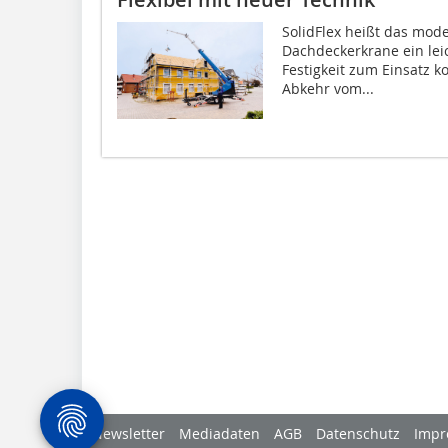
SolidFlex heißt das mod
Dachdeckerkrane ein leic
Festigkeit zum Einsatz k
Abkehr vom...
Newsletter
Mediadaten
AGB
Datenschutz
Impr