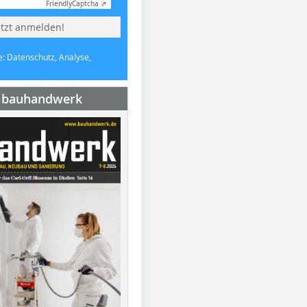
Friendly
Captcha ⇗
etzt anmelden!
e: Datenschutz, Analyse,
e bauhandwerk