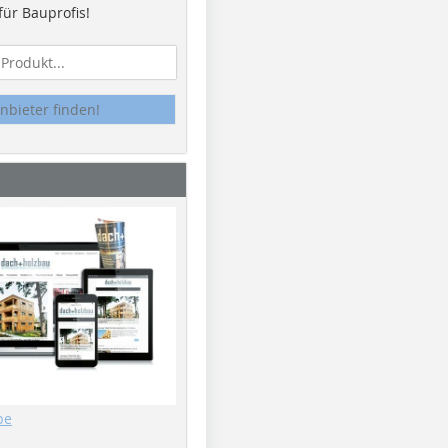
ür Bauprofis!
nbieter finden!
be