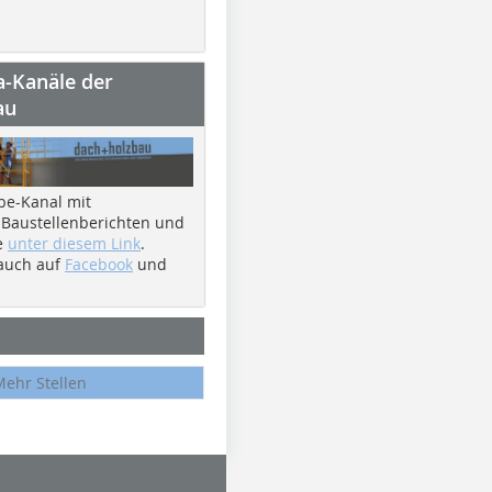
a-Kanäle der
au
be-Kanal mit
 Baustellenberichten und
e
unter diesem Link
.
 auch auf
Facebook
und
Mehr Stellen