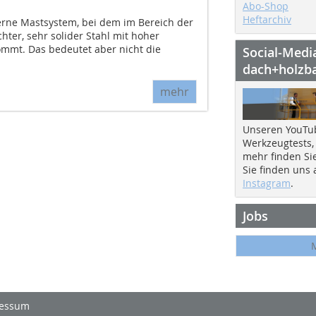
Abo-Shop
Heftarchiv
erne Mastsystem, bei dem im Bereich der
hter, sehr solider Stahl mit hoher
ommt. Das bedeutet aber nicht die
Social-Medi
dach+holzb
mehr
Unseren YouTu
Werkzeugtests,
mehr finden Si
Sie finden uns
Instagram
.
Jobs
essum