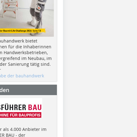
auhandwerk bietet
nen für die Inhaberinnen
n Handwerksbetrieben,
rgreifend im Neubau, im
er Sanierung tätig sind.
r
gabe der bauhandwerk
nden
 als 4.000 Anbieter im
R BAU - der