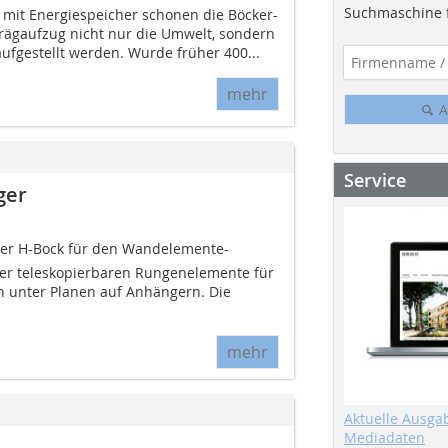
Suchmaschine f
b mit Energiespeicher schonen die Böcker-
ägaufzug nicht nur die Umwelt, sondern
ufgestellt werden. Wurde früher 400...
mehr
A
Service
ger
der H-Bock für den Wandelemente-
er teleskopierbaren Rungenelemente für
 unter Planen auf Anhängern. Die
mehr
Aktuelle Ausga
Mediadaten