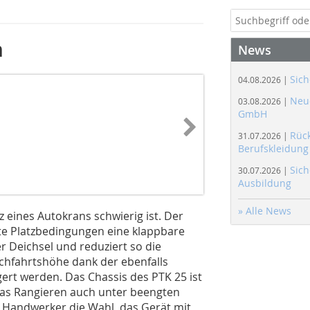
n
News
Sich
04.08.2026 |
Neue
03.08.2026 |
GmbH
Rüc
31.07.2026 |
Berufskleidung
Sich
30.07.2026 |
Ausbildung
» Alle News
z eines Autokrans schwierig ist. Der
te Platzbedingungen eine klappbare
r Deichsel und reduziert so die
rchfahrtshöhe dank der ebenfalls
ert werden. Das Chassis des PTK 25 ist
 das Rangieren auch unter beengten
er Handwerker die Wahl, das Gerät mit