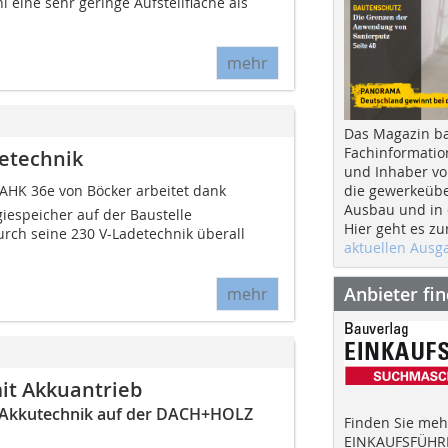
l eine sehr geringe Aufstellfläche als
mehr
Das Magazin b
Fachinformatio
etechnik
und Inhaber vo
die gewerkeübe
AHK 36e von Böcker arbeitet dank
Ausbau und in d
iespeicher auf der Baustelle
Hier geht es zu
urch seine 230 V-Ladetechnik überall
aktuellen Aus
Anbieter fi
mehr
it Akkuantrieb
 Akkutechnik auf der DACH+HOLZ
Finden Sie mehr
EINKAUFSFÜHRE