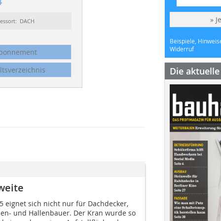
4
» J
essort: DACH
Beispiele, Hinweis
Widerruf
bonnement
ltsverzeichnis
Die aktuell
weite
 eignet sich nicht nur für Dachdecker,
en- und Hallenbauer. Der Kran wurde so