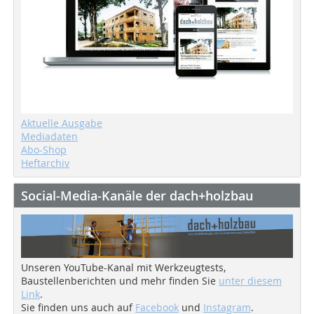
Aktuelle Ausgabe
Mediadaten
Abo-Shop
Heftarchiv
Social-Media-Kanäle der dach+holzbau
Unseren YouTube-Kanal mit Werkzeugtests,
Baustellenberichten und mehr finden Sie
unter diesem
Link
.
Sie finden uns auch auf
Facebook
und
Instagram
.