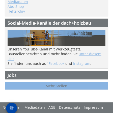
Mediadaten
Abo-Shop
Heftarchiv
Social-Media-Kanäle der dach+holzbau
Unseren YouTube-Kanal mit Werkzeugtests,
Baustellenberichten und mehr finden Sie
unter diesem
Link
.
Sie finden uns auch auf
Facebook
und
Instagram
.
Jobs
Mehr Stellen
Newsletter
Mediadaten
AGB
Datenschutz
Impressum