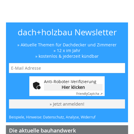
dach+holzbau Newsletter
» Aktuelle Themen für Dachdecker und Zimmerer
» 12 x im Jahr
» kostenlos & jederzeit kündbar
Anti-Roboter-Verifizierung
Hier klicken
Friendly
Captcha ⇗
» Jetzt anmelden!
Beispiele, Hinweise: Datenschutz, Analyse, Widerruf
Die aktuelle bauhandwerk