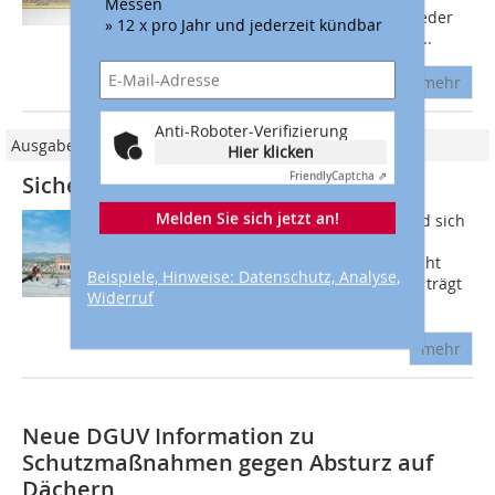
Messen
Unfällen betroffen. Pro Jahr erleidet jeder
» 12 x pro Jahr und jederzeit kündbar
achte Zimmerer einen Arbeitsunfall -...
mehr
Anti-Roboter-Verifizierung
Ausgabe 01/2015
Hier klicken
Friendly
Captcha ⇗
Sicher ist sicher!
Melden Sie sich jetzt an!
Absturzsicherung ist Pflicht, darin sind sich
die Berufsgenossenschaften und der
Gesetzgeber einig. In besonderer Pflicht
Beispiele, Hinweise: Datenschutz, Analyse,
steht hier der Bauherr, denn er allein trägt
Widerruf
die Verantwortung für die...
mehr
Neue DGUV Information zu
Schutzmaßnahmen gegen Absturz auf
Dächern