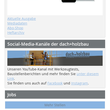
Aktuelle Ausgabe
Mediadaten
Abo-Shop
Heftarchiv
Social-Media-Kanäle der dach+holzbau
Unseren YouTube-Kanal mit Werkzeugtests,
Baustellenberichten und mehr finden Sie
unter diesem
Link
.
Sie finden uns auch auf
Facebook
und
Instagram
.
Jobs
Mehr Stellen