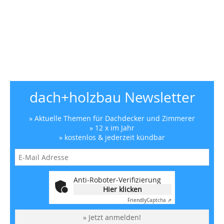
dach+holzbau Newsletter
» Aktuelle Themen für Dachdecker und Zimmerer
» 12 x im Jahr
» kostenlos & jederzeit kündbar
Anti-Roboter-Verifizierung
Hier klicken
Friendly
Captcha ⇗
» Jetzt anmelden!