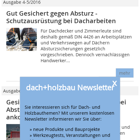
Ausgabe 4-5/2016
Gut Gesichert gegen Absturz -
Schutzausrüstung bei Dacharbeiten
Für Dachdecker und Zimmerleute sind
deshalb gemäß DIN 4426 an Arbeitsplätzen
und Verkehrswegen auf Dächern
Absturzsicherungen gesetzlich
vorgeschrieben. Dennoch vernachlässigen
Handwerker...
mehr
x
dach+holzbau Newsletter
Ausgabe 01/2018
Gesichert gegen Absturz: Worauf es bei
Sie interessieren sich für Dach- und
Absturzsicherung bei Dacharbeiten
Holzbauthemen? Mit unserem kostenlosen
ankommt
Newsletter informieren wir Sie über:
Das Wichtigste in Kürze: - Dachdecker und
» neue Produkte und Bauprojekte
Zimmerer sind, im Vergleich zu anderen
» Werkzeugtests, Veranstaltungen und
Bau-Berufen, besonders häufig von