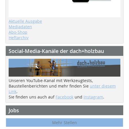
Aktuelle Ausgabe
Mediadaten
Abo-Shop
Heftarchiv
Social-Media-Kanäle der dach+holzbau
Unseren YouTube-Kanal mit Werkzeugtests,
Baustellenberichten und mehr finden Sie
unter diesem
Link
.
Sie finden uns auch auf
Facebook
und
Instagram
.
Jobs
Mehr Stellen