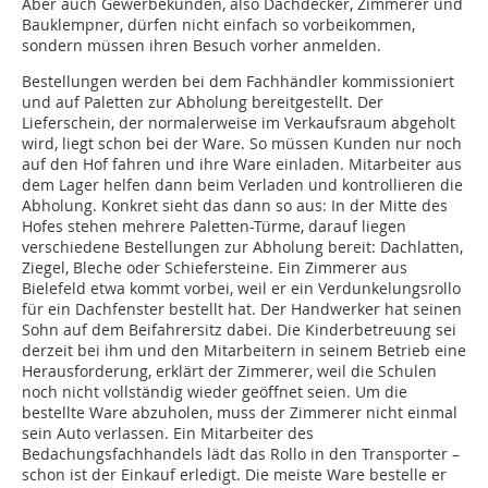
Aber auch Gewerbekunden, also Dachdecker, Zimmerer und
Bauklempner, dürfen nicht einfach so vorbeikommen,
sondern müssen ihren Besuch vorher anmelden.
Bestellungen werden bei dem Fachhändler kommissioniert
und auf Paletten zur Abholung bereitgestellt. Der
Lieferschein, der normalerweise im Verkaufsraum abgeholt
wird, liegt schon bei der Ware. So müssen Kunden nur noch
auf den Hof fahren und ihre Ware einladen. Mitarbeiter aus
dem Lager helfen dann beim Verladen und kontrollieren die
Abholung. Konkret sieht das dann so aus: In der Mitte des
Hofes stehen mehrere Paletten-Türme, darauf liegen
verschiedene Bestellungen zur Abholung bereit: Dachlatten,
Ziegel, Bleche oder Schiefersteine. Ein Zimmerer aus
Bielefeld etwa kommt vorbei, weil er ein Verdunkelungsrollo
für ein Dachfenster bestellt hat. Der Handwerker hat seinen
Sohn auf dem Beifahrersitz dabei. Die Kinderbetreuung sei
derzeit bei ihm und den Mitarbeitern in seinem Betrieb eine
Herausforderung, erklärt der Zimmerer, weil die Schulen
noch nicht vollständig wieder geöffnet seien. Um die
bestellte Ware abzuholen, muss der Zimmerer nicht einmal
sein Auto verlassen. Ein Mitarbeiter des
Bedachungsfachhandels lädt das Rollo in den Transporter –
schon ist der Einkauf erledigt. Die meiste Ware bestelle er