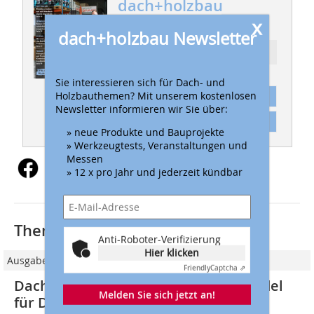
dach+holzbau
04/2020
x
dach+holzbau Newsletter
Ressort: BRANCHE
Sie interessieren sich für Dach- und
Holzbauthemen? Mit unserem kostenlosen
Abonnement
Newsletter informieren wir Sie über:
Inhaltsverzeichnis
» neue Produkte und Bauprojekte
» Werkzeugtests, Veranstaltungen und
Messen
» 12 x pro Jahr und jederzeit kündbar
Thematisch passende Artikel:
Anti-Roboter-Verifizierung
Hier klicken
Ausgabe 05/2019
Friendly
Captcha ⇗
Dachdeckermarkt24: Onlinefachhandel
Melden Sie sich jetzt an!
für Dachdecker, Zimmerer und