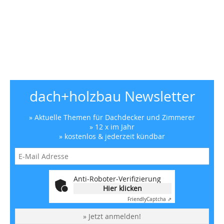
dach+holzbau Newsletter
» Aktuelle Themen für Dachdecker und Zimmerer
» 12 x im Jahr
» kostenlos & jederzeit kündbar
Anti-Roboter-Verifizierung
Hier klicken
Friendly
Captcha ⇗
» Jetzt anmelden!