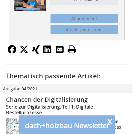
Abonnement
Inhaltsverzeichnis
Thematisch passende Artikel:
Ausgabe 04/2021
Chancen der Digitalisierung
Serie zur Digitalisierung, Teil 1: Digitale
Bestellprozesse
x
Wie gut sind Handwerksbetriebe digital
dach+holzbau Newsletter
aufgestellt? Mit dieser Frage hat sich das
Forschungsprojekt