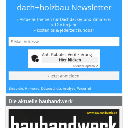
dach+holzbau Newsletter
» Aktuelle Themen für Dachdecker und Zimmerer
» 12 x im Jahr
» kostenlos & jederzeit kündbar
Anti-Roboter-Verifizierung
Hier klicken
Friendly
Captcha ⇗
» Jetzt anmelden!
Beispiele, Hinweise: Datenschutz, Analyse, Widerruf
Die aktuelle bauhandwerk