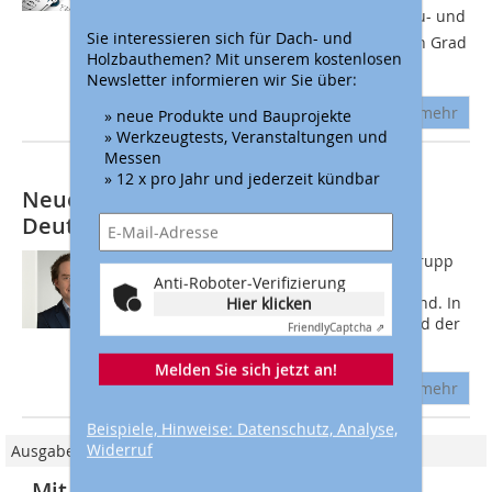
Digitalisierungsbarometer für das Bau- und
Sie interessieren sich für Dach- und
Ausbauhandwerk beschäftigt und den Grad
Holzbauthemen? Mit unserem kostenlosen
der...
Newsletter informieren wir Sie über:
mehr
» neue Produkte und Bauprojekte
» Werkzeugtests, Veranstaltungen und
Messen
» 12 x pro Jahr und jederzeit kündbar
Neuer Vertriebsleiter bei BMI
Deutschland
Zum 1. April 2021 übernimmt René Grupp
als Geschäftsführer Vertrieb die
Anti-Roboter-Verifizierung
Vertriebsleitung bei BMI in Deutschland. In
Hier klicken
seiner neuen Funktion wird er Mitglied der
Friendly
Captcha ⇗
Geschäftsleitung und berichtet an...
Melden Sie sich jetzt an!
mehr
Beispiele, Hinweise: Datenschutz, Analyse,
Widerruf
Ausgabe 6-7/2021
„Mit digitalen Services Entlastung im