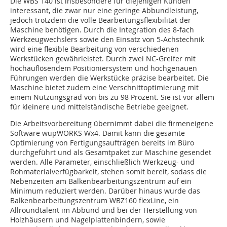
Die WBS 140 ist insbesondere für diejenigen Kunden
interessant, die zwar nur eine geringe Abbundleistung,
jedoch trotzdem die volle Bearbeitungsflexibilität der
Maschine benötigen. Durch die Integration des 8-fach
Werkzeugwechslers sowie den Einsatz von 5-Achstechnik
wird eine flexible Bearbeitung von verschiedenen
Werkstücken gewährleistet. Durch zwei NC-Greifer mit
hochauflösendem Positioniersystem und hochgenauen
Führungen werden die Werkstücke präzise bearbeitet. Die
Maschine bietet zudem eine Verschnittoptimierung mit
einem Nutzungsgrad von bis zu 98 Prozent. Sie ist vor allem
für kleinere und mittelständische Betriebe geeignet.
Die Arbeitsvorbereitung übernimmt dabei die firmeneigene
Software wupWORKS Wx4. Damit kann die gesamte
Optimierung von Fertigungsaufträgen bereits im Büro
durchgeführt und als Gesamtpaket zur Maschine gesendet
werden. Alle Parameter, einschließlich Werkzeug- und
Rohmaterialverfügbarkeit, stehen somit bereit, sodass die
Nebenzeiten am Balkenbearbeitungszentrum auf ein
Minimum reduziert werden. Darüber hinaus wurde das
Balkenbearbeitungszentrum WBZ160 flexLine, ein
Allroundtalent im Abbund und bei der Herstellung von
Holzhäusern und Nagelplattenbindern, sowie