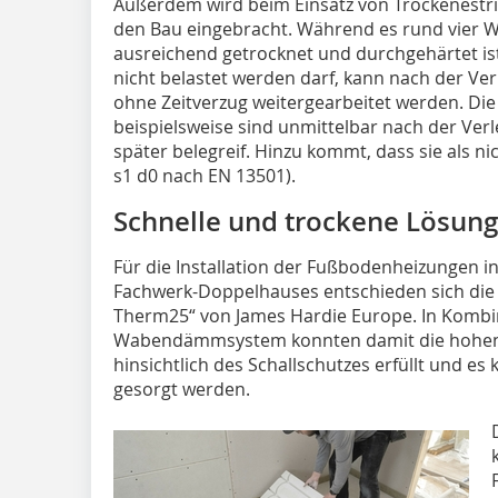
Außerdem wird beim Einsatz von Trockenestric
den Bau eingebracht. Während es rund vier W
ausreichend getrocknet und durchgehärtet is
nicht belastet werden darf, kann nach der Ve
ohne Zeitverzug weitergearbeitet werden. Die
beispielsweise sind unmittelbar nach der Ve
später belegreif. Hinzu kommt, dass sie als ni
s1 d0 nach EN 13501).
Schnelle und trockene Lösung
Für die Installation der Fußbodenheizungen
Fachwerk-Doppelhauses entschieden sich die 
Therm25“ von James Hardie Europe. In Kombin
Wabendämmsystem konnten damit die hohen
hinsichtlich des Schallschutzes erfüllt und es 
gesorgt werden.