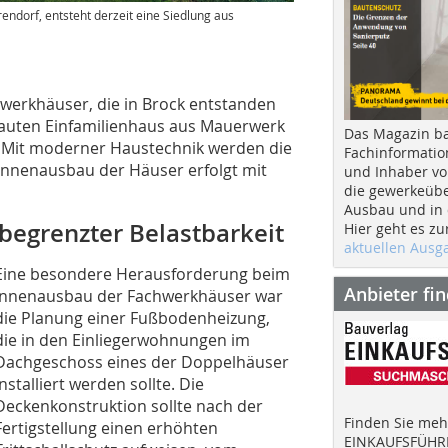
endorf, entsteht derzeit eine Siedlung aus
erkhäuser, die in Brock entstanden
ebauten Einfamilienhaus aus Mauerwerk
Das Magazin b
. Mit moderner Haustechnik werden die
Fachinformatio
r Innenausbau der Häuser erfolgt mit
und Inhaber vo
die gewerkeübe
Ausbau und in d
 begrenzter Belastbarkeit
Hier geht es zu
aktuellen Aus
Eine besondere Herausforderung beim
Anbieter fi
Innenausbau der Fachwerkhäuser war
die Planung einer Fußbodenheizung,
die in den Einliegerwohnungen im
Dachgeschoss eines der Doppelhäuser
installiert werden sollte. Die
Deckenkonstruktion sollte nach der
Finden Sie mehr
Fertigstellung einen erhöhten
EINKAUFSFÜHRE