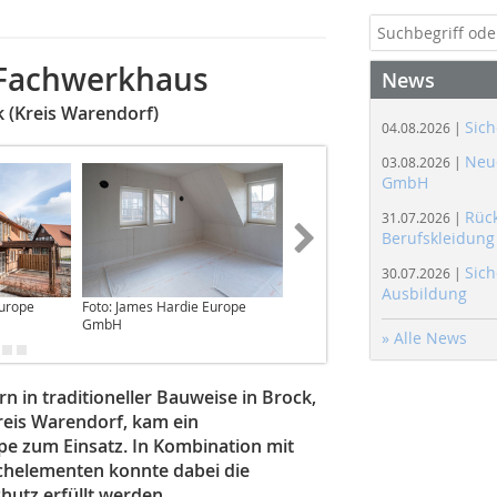
Fachwerkhaus
News
 (Kreis Warendorf)
Sich
04.08.2026 |
Neue
03.08.2026 |
GmbH
Rüc
31.07.2026 |
Berufskleidung
Sich
30.07.2026 |
Ausbildung
Europe
Foto: James Hardie Europe
Foto: James Hardie Europe
GmbH
GmbH
» Alle News
n traditioneller Bauweise in Brock,
reis Warendorf, kam ein
e zum Einsatz. In Kombination mit
helementen konnte dabei die
hutz erfüllt werden.