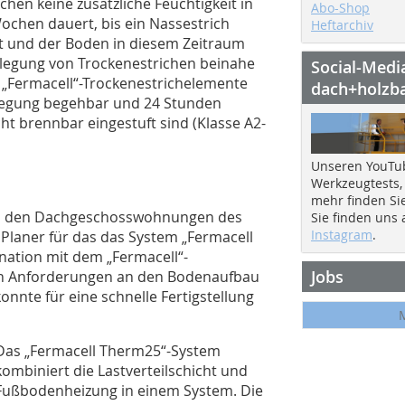
hen keine zusätzliche Feuchtigkeit in
Abo-Shop
ochen dauert, bis ein Nassestrich
Heftarchiv
t und der Boden in diesem Zeitraum
rlegung von Trockenestrichen beinahe
Social-Medi
 „Fermacell“-Trockenestrichelemente
dach+holzb
rlegung begehbar und 24 Stunden
cht brennbar eingestuft sind (Klasse A2-
Unseren YouTu
Werkzeugtests,
mehr finden Si
 in den Dachgeschosswohnungen des
Sie finden uns
Instagram
.
Planer für das das System „Fermacell
ation mit dem „Fermacell“-
Jobs
 Anforderungen an den Bodenaufbau
konnte für eine schnelle Fertigstellung
Das „Fermacell Therm25“-System
kombiniert die Lastverteilschicht und
Fußbodenheizung in einem System. Die