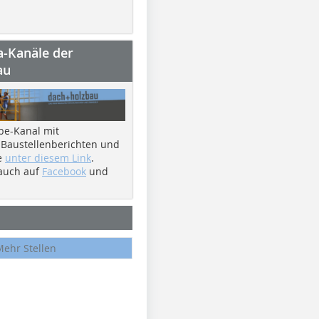
a-Kanäle der
au
be-Kanal mit
 Baustellenberichten und
e
unter diesem Link
.
 auch auf
Facebook
und
Mehr Stellen