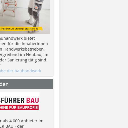
auhandwerk bietet
nen für die Inhaberinnen
n Handwerksbetrieben,
rgreifend im Neubau, im
er Sanierung tätig sind.
r
gabe der bauhandwerk
nden
 als 4.000 Anbieter im
R BAU - der