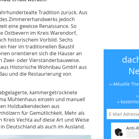
hrhundertealte Tradition zurück. Aus
 des Zimmererhandwerks jedoch
zeit eine gewisse Renaissance. So
de Ostbevern im Kreis Warendorf,
ch historischem Vorbild. Sechs
n hier im traditionellen Baustil
onen orientieren sich die Häuser an
dac
n Zwei- oder Vierständerbauweise.
nhaus Historische Wohnbau GmbH aus
Ne
 Bau und die Restaurierung von
» Aktuelle Th
 abgelagerte, kammergetrocknete
»
irma Mühlenhaus einzeln und manuell
» kostenlo
gen Holzbalkendecken aus
nhölzern für Gemütlichkeit. Mehr als
Kreis Vechta auf diese Art und Weise
in Deutschland als auch im Ausland.
Anti-R