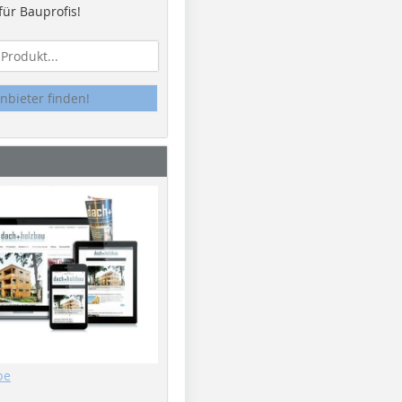
ür Bauprofis!
nbieter finden!
be