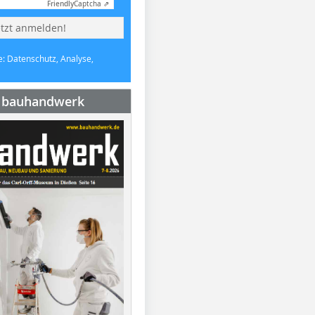
Friendly
Captcha ⇗
etzt anmelden!
e: Datenschutz, Analyse,
e bauhandwerk