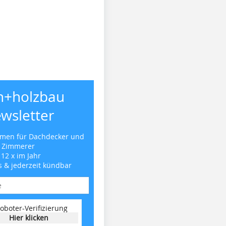
h+holzbau
wsletter
emen für Dachdecker und
Zimmerer
 12 x im Jahr
s & jederzeit kündbar
oboter-Verifizierung
Hier klicken