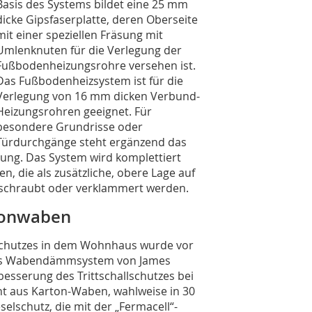
Basis des Systems bildet eine 25 mm
dicke Gipsfaserplatte, deren Oberseite
mit einer speziellen Fräsung mit
Umlenknuten für die Verlegung der
Fußbodenheizungsrohre versehen ist.
Das Fußbodenheizsystem ist für die
Verlegung von 16 mm dicken Verbund-
Heizungsrohren geeignet. Für
besondere Grundrisse oder
Türdurchgänge steht ergänzend das
ung. Das System wird komplettiert
n, die als zusätzliche, obere Lage auf
schraubt oder verklammert werden.
tonwaben
lschutzes in dem Wohnhaus wurde vor
das Wabendämmsystem von James
besserung des Trittschallschutzes bei
ht aus Karton-Waben, wahlweise in 30
elschutz, die mit der „Fermacell“-