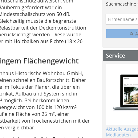
Trittschallschutz aufweisen, vom
Suchmaschine f
Bauherrn gefordert war ein
Mindestschallschutz von 50 dB.
Gleichzeitig musste die begrenzte
Belastbarkeit der Deckenkonstruktion
A
berücksichtigt werden. Diese wurde
 mit Holzbalken aus Fichte (18 x 26
Service
ringem Flächengewicht
lenhaus Historische Wohnbau GmbH,
inen schnellen Baufortschritt. Daher
im Fokus der Planer, die über ein
brikat, Aufbau und System sind in
² möglich. Bei herkömmlichen
engewicht von 100 bis 120 kg/m²
f eine Fläche von 25 m², einer
stbarkeit von Trockenestrichen mit der
n vergleichbar.
Aktuelle Ausga
Mediadaten