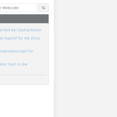
erheit bei Dacharbeiten
s Kapitel für die Zinco
knahmekonzept für
erer Start in die
Foto: James Hardie Europe
Foto: James Hardie Europe
Foto: Jam
GmbH
GmbH
GmbH