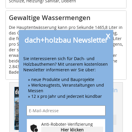
Schulze, Heizung/ Sanitär, Döbern
Gewaltige Wassermengen
Die Hauptentwässerung kann pro Sekunde 1465,8 Liter in
x
das Grundleitungsnetz ableiten. Die Notentwässerung,
dach+holzbau Newsletter
die frei auf das Grundstück entwässert, kann 1377,6 Liter
pro Sekunde abführen. Im Falle eines Jahrhundertregens,
der statistisch gesehen nur alle einhundert Jahre zu
erwarten ist, entspräche die Gesamtablaufleistung der
Sie interessieren sich für Dach- und
beiden voneinander unabhängig arbeitenden Systeme
Holzbauthemen? Mit unserem kostenlosen
2.843,4 Liter pro Sekunde, also circa 19
Newsletter informieren wir Sie über:
Badewannenfüllungen in jeder Sekunde.
» neue Produkte und Bauprojekte
» Werkzeugtests, Veranstaltungen und
Dieser Artikel erschien in
Messen
» 12 x pro Jahr und jederzeit kündbar
dach+holzbau
02/2012
Ressort: DACH
Anti-Roboter-Verifizierung
Hier klicken