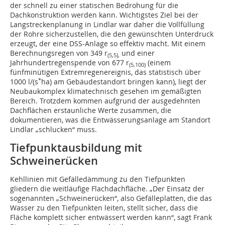
der schnell zu einer statischen Bedrohung für die
Dachkonstruktion werden kann. Wichtigstes Ziel bei der
Langstreckenplanung in Lindlar war daher die Vollfüllung
der Rohre sicherzustellen, die den gewünschten Unterdruck
erzeugt, der eine DSS-Anlage so effektiv macht. Mit einem
Berechnungsregen von 349 r
und einer
(5,5),
Jahrhundertregenspende von 677 r
(einem
(5,100)
fünfminütigen Extremregenereignis, das statistisch über
*
1000 l/(s
ha) am Gebäudestandort bringen kann), liegt der
Neubaukomplex klimatechnisch gesehen im gemäßigten
Bereich. Trotzdem kommen aufgrund der ausgedehnten
Dachflächen erstaunliche Werte zusammen, die
dokumentieren, was die Entwässerungsanlage am Standort
Lindlar „schlucken“ muss.
Tiefpunktausbildung mit
Schweinerücken
Kehllinien mit Gefälledämmung zu den Tiefpunkten
gliedern die weitläufige Flachdachfläche. „Der Einsatz der
sogenannten „Schweinerücken“, also Gefälleplatten, die das
Wasser zu den Tiefpunkten leiten, stellt sicher, dass die
Fläche komplett sicher entwässert werden kann“, sagt Frank