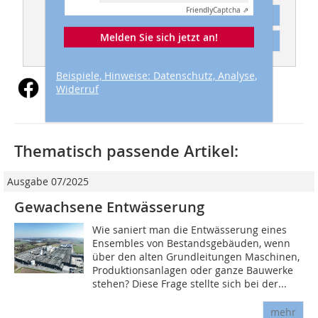
Friendly
Captcha ⇗
Abonnement
Melden Sie sich jetzt an!
Inhaltsverzeichnis
Beispiele, Hinweise: Datenschutz, Analyse,
Widerruf
Thematisch passende Artikel:
Ausgabe 07/2025
Gewachsene Entwässerung
Wie saniert man die Entwässerung eines
Ensembles von Bestandsgebäuden, wenn
über den alten Grundleitungen Maschinen,
Produktionsanlagen oder ganze Bauwerke
stehen? Diese Frage stellte sich bei der...
mehr