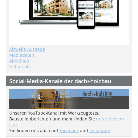
Aktuelle Ausgabe
Mediadaten
Abo-Shop
Heftarchiv
Social-Media-Kanäle der dach+holzbau
Unseren YouTube-Kanal mit Werkzeugtests,
Baustellenberichten und mehr finden Sie
unter diesem
Link
.
Sie finden uns auch auf
Facebook
und
Instagram
.