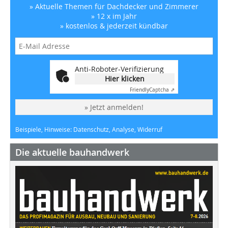
» Aktuelle Themen für Dachdecker und Zimmerer
» 12 x im Jahr
» kostenlos & jederzeit kündbar
Anti-Roboter-Verifizierung
Hier klicken
Friendly
Captcha ⇗
» Jetzt anmelden!
Beispiele, Hinweise: Datenschutz, Analyse, Widerruf
Die aktuelle bauhandwerk