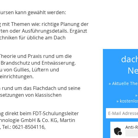
Kursen kann gewählt werden:
g mit Themen wie: richtige Planung der
ten oder Ausführungsdetails. Ergänzt
chniken für übliche am Dach
 Theorie und Praxis rund um die
dac
, Brandschutz und Entwässerung.
Ne
 von Gullies, Lüftern und
einrichtungen.
» Aktuelle Th
n rund um das Flachdach und seine
msetzungen von klassischen
»
» kostenlo
 direkt beim FDT-Schulungsleiter
hnologie GmbH & Co. KG, Martin
Tel.: 0621-8504116,
Anti-R