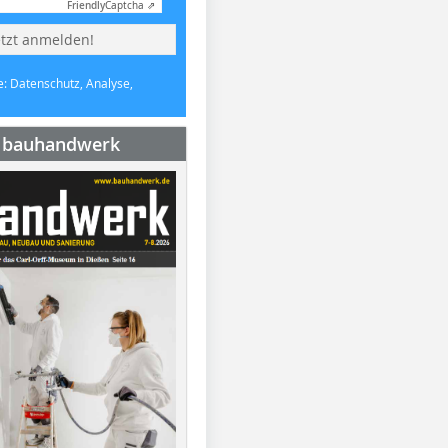
Friendly
Captcha ⇗
etzt anmelden!
e: Datenschutz, Analyse,
e bauhandwerk