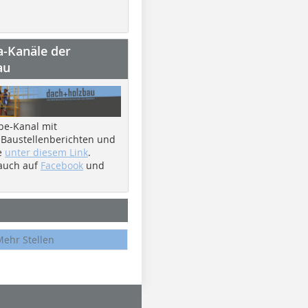
a-Kanäle der
au
be-Kanal mit
 Baustellenberichten und
e
unter diesem Link
.
 auch auf
Facebook
und
Mehr Stellen