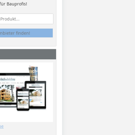
ür Bauprofis!
nbieter finden!
be