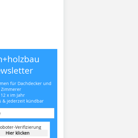
h+holzbau
wsletter
emen für Dachdecker und
Zimmerer
 12 x im Jahr
s & jederzeit kündbar
oboter-Verifizierung
Hier klicken