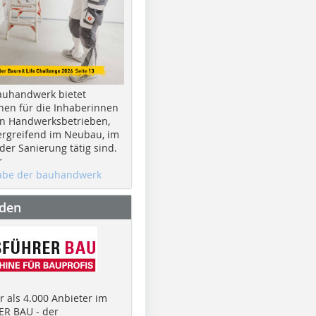
auhandwerk bietet
nen für die Inhaberinnen
n Handwerksbetrieben,
rgreifend im Neubau, im
er Sanierung tätig sind.
r
gabe der bauhandwerk
nden
 als 4.000 Anbieter im
R BAU - der