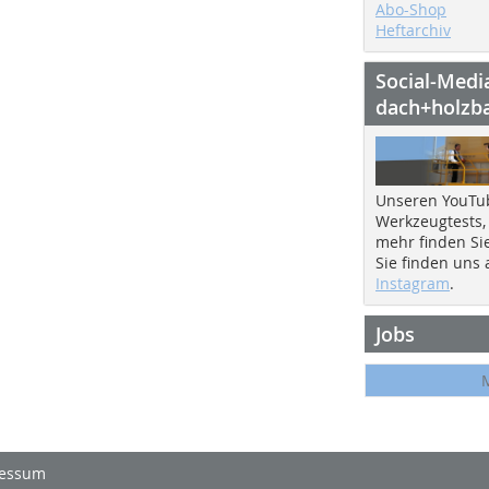
Abo-Shop
Heftarchiv
Social-Medi
dach+holzb
Unseren YouTu
Werkzeugtests,
mehr finden Si
Sie finden uns
Instagram
.
Jobs
essum