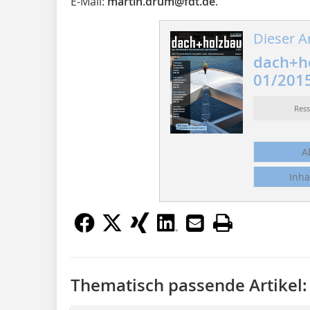
E-Mail:
martin.drum
@
fdt.de
.
Dieser Ar
dach+h
01/201
Res
A
Inha
Thematisch passende Artikel: