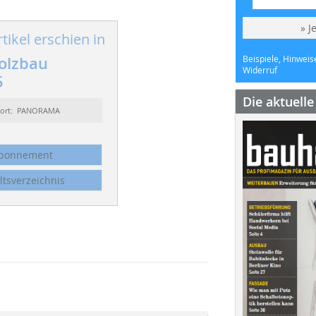
» J
tikel erschien in
olzbau
Beispiele, Hinweis
Widerruf
5
Die aktuell
sort: PANORAMA
bonnement
ltsverzeichnis