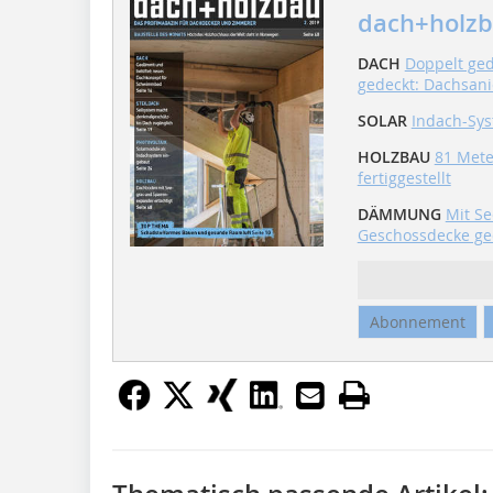
dach+holzb
DACH
Doppelt ged
gedeckt: Dachsani
SOLAR
Indach-Sys
HOLZBAU
81 Mete
fertiggestellt
DÄMMUNG
Mit S
Geschossdecke g
Abonnement