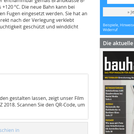
wer entflammbar gemäß Brandklasse B-
s +120 °C. Die neue Bahn kann bei
» J
en Fugen eingesetzt werden. Sie hat an
irekt nach der Verlegung verklebt
Beispiele, Hinweis
chtigkeit geschützt und winddicht
Widerruf
Die aktuell
den gestalten lassen, zeigt unser Film
 2018. Scannen Sie den QR-Code, um
schien in