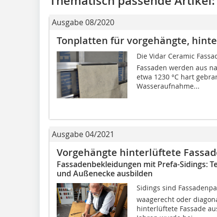
Thematisch passende Artikel:
Ausgabe 08/2020
Tonplatten für vorgehängte, hint
Die Vidar Ceramic Fass
Fassaden werden aus na
etwa 1230 °C hart gebra
Wasseraufnahme...
Ausgabe 04/2021
Vorgehängte hinterlüftete ­Fass
Fassadenbekleidungen mit Prefa-Sidings: Teil
und Außenecke ausbilden
Sidings sind Fassadenp
waagerecht oder diagona
hinterlüftete Fassade au