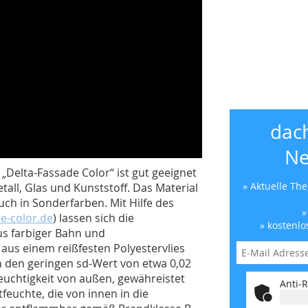
dac
Ne
Delta-Fassade Color“ ist gut geeignet
» Aktuelle Th
etall, Glas und Kunststoff. Das Material
uch in Sonderfarben. Mit Hilfe des
»
e-color.de
) lassen sich die
» kostenlo
s farbiger Bahn und
aus einem reißfesten Polyestervlies
h den geringen sd-Wert von etwa 0,02
uchtigkeit von außen, gewähreistet
Anti-R
tfeuchte, die von innen in die