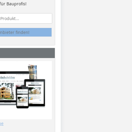
ür Bauprofis!
nbieter finden!
be