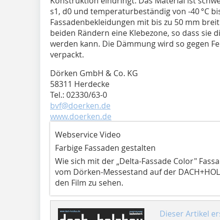
Konstruktion eindringt. Das Material ist sch
s1, d0 und temperaturbeständig von -40 °C bi
Fassadenbekleidungen mit bis zu 50 mm breit
beiden Rändern eine Klebezone, so dass sie d
werden kann. Die Dämmung wird so gegen Feu
verpackt.
Dörken GmbH & Co. KG
58311 Herdecke
Tel.: 02330/63-0
bvf@doerken.de
www.doerken.de
Webservice Video
Farbige Fassaden gestalten
Wie sich mit der „Delta-Fassade Color" Fassa
vom Dörken-Messestand auf der DACH+HOLZ
den Film zu sehen.
Dieser Artikel er