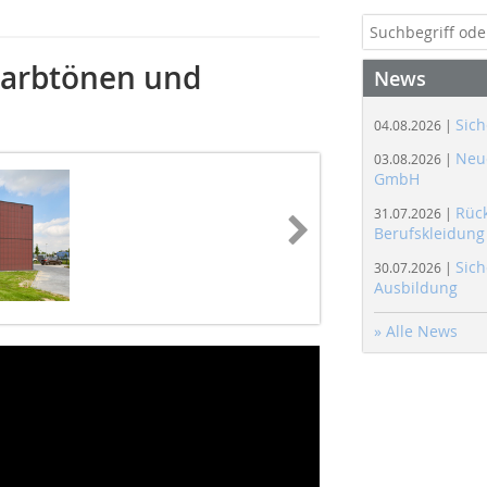
Farbtönen und
News
Sich
04.08.2026 |
Neue
03.08.2026 |
GmbH
Rüc
31.07.2026 |
Berufskleidung
Sich
30.07.2026 |
Ausbildung
» Alle News