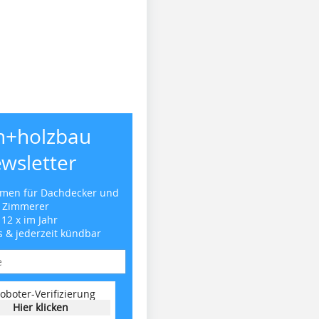
h+holzbau
wsletter
emen für Dachdecker und
Zimmerer
 12 x im Jahr
s & jederzeit kündbar
oboter-Verifizierung
Hier klicken