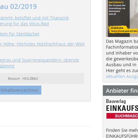
au 02/2019
ämmt, belüftet und mit Titanzink
erung für das Vitus-Bad
tem für Steildächer
Das Magazin b
r Höhe: Höchstes Holzhochhaus der Welt
Fachinformatio
und Inhaber vo
die gewerkeübe
eegras und Sparrenexpandern: oberste
Ausbau und in d
edämmt
Hier geht es zu
aktuellen Aus
Ressort: HOLZBAU
Anbieter fi
Inhaltsverzeichnis
Finden Sie mehr
EINKAUFSFÜHRE