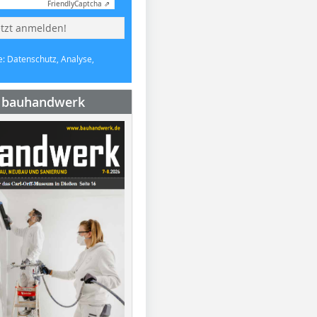
Friendly
Captcha ⇗
etzt anmelden!
e: Datenschutz, Analyse,
e bauhandwerk