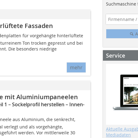
Suchmaschine f
erlüftete Fassaden
A
adenplatten für vorgehängte hinterlüftete
turreinem Ton trocken gepresst und bei
nnt. Die besonders niedrige
Service
mehr
ade mit Aluminiumpaneelen
 1 – Sockelprofil herstellen – Innen-
aneele aus Aluminium, die senkrecht,
l verlegt und als vorgehängte,
Aktuelle Ausga
sgeführt werden. Vor mittlerweile 30
Mediadaten