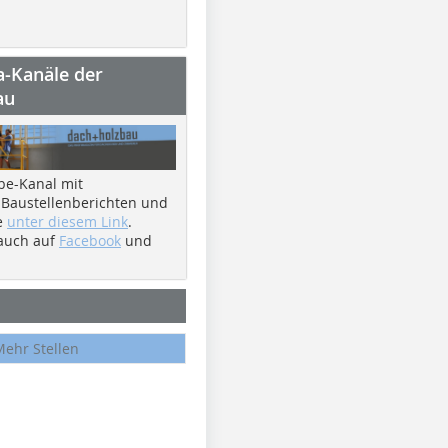
a-Kanäle der
au
be-Kanal mit
 Baustellenberichten und
e
unter diesem Link
.
 auch auf
Facebook
und
Mehr Stellen