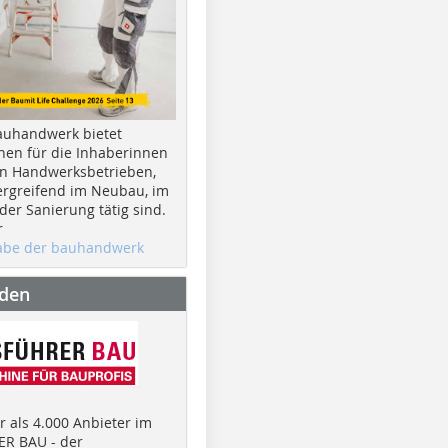
auhandwerk bietet
nen für die Inhaberinnen
n Handwerksbetrieben,
rgreifend im Neubau, im
er Sanierung tätig sind.
r
gabe der bauhandwerk
nden
 als 4.000 Anbieter im
R BAU - der