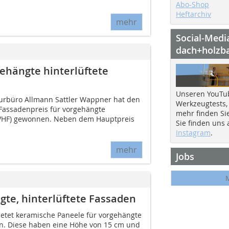
Abo-Shop
Heftarchiv
mehr
Social-Medi
dach+holzb
ehängte hinterlüftete
Unseren YouTu
urbüro Allmann Sattler Wappner hat den
Werkzeugtests,
Fassadenpreis für vorgehängte
mehr finden Si
 (VHF) gewonnen. Neben dem Hauptpreis
Sie finden uns
Instagram
.
mehr
Jobs
te, hinterlüftete Fassaden
bietet keramische Paneele für vorgehängte
an. Diese haben eine Höhe von 15 cm und