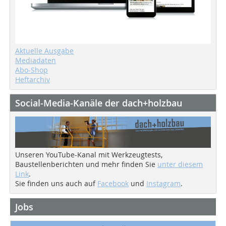
Aktuelle Ausgabe
Mediadaten
Abo-Shop
Heftarchiv
Social-Media-Kanäle der dach+holzbau
Unseren YouTube-Kanal mit Werkzeugtests,
Baustellenberichten und mehr finden Sie
unter diesem
Link
.
Sie finden uns auch auf
Facebook
und
Instagram
.
Jobs