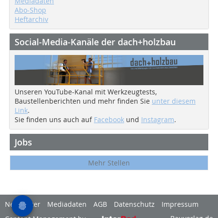
Mediadaten
Abo-Shop
Heftarchiv
Social-Media-Kanäle der dach+holzbau
Unseren YouTube-Kanal mit Werkzeugtests,
Baustellenberichten und mehr finden Sie
unter diesem
Link
.
Sie finden uns auch auf
Facebook
und
Instagram
.
Jobs
Mehr Stellen
Newsletter
Mediadaten
AGB
Datenschutz
Impressum