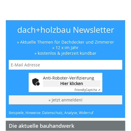
dach+holzbau Newsletter
» Aktuelle Themen für Dachdecker und Zimmerer
» 12 x im Jahr
» kostenlos & jederzeit kündbar
Anti-Roboter-Verifizierung
Hier klicken
Friendly
Captcha ⇗
» Jetzt anmelden!
Beispiele, Hinweise: Datenschutz, Analyse, Widerruf
Die aktuelle bauhandwerk