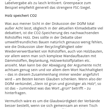
Labelvergabe als zu lasch kritisiert. Greenpeace zum
Beispiel empfiehlt generell das strengere FSC-Siegel.
Holz speichert CO2
Was aus meiner Sicht in der Diskussion der DGfM total
außer Acht lässt, obgleich in der aktuellen Klimadebatte viel
debattiert, ist die CO2-Speicherung des nachwachsenden
Rohstoffes Holz. Dies sollte in der Debatte über
umweltfreundliches Bauen natürlich genauso wenig fehlen,
wie die Diskussion über Recyclingfähigkeit oder
Wiederverwertbarkeit von Rohstoffen, auch von Holzbauten,
vor allem wenn man sich komplexe Wandaufbauten mit
Dämmstoffen, Beplankung, Holzwerkstoffplatten etc.
ansieht. Man kann bei der Abwägung der Argumente nicht
achtsam genug sein und vor allem dem Wort Nachhaltigkeit
– das in diesem Zusammenhang immer wieder angeführt
wird – am Besten keinen Glauben schenken. Wenn also der
DGfM verkündet, „Stein ist grün und günstiger als Holz“, so
ist das – zumindest was das Wort „grün“ betrifft – zu
hinterfragen.
Vermutlich wäre es um die Glaubwürdigkeit der Verbände
besser bestellt, wenn sie sich gemeinsam an einen Tisch