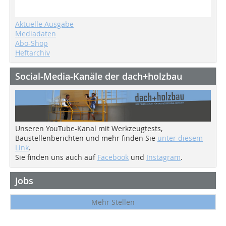
Aktuelle Ausgabe
Mediadaten
Abo-Shop
Heftarchiv
Social-Media-Kanäle der dach+holzbau
Unseren YouTube-Kanal mit Werkzeugtests,
Baustellenberichten und mehr finden Sie
unter diesem
Link
.
Sie finden uns auch auf
Facebook
und
Instagram
.
Jobs
Mehr Stellen