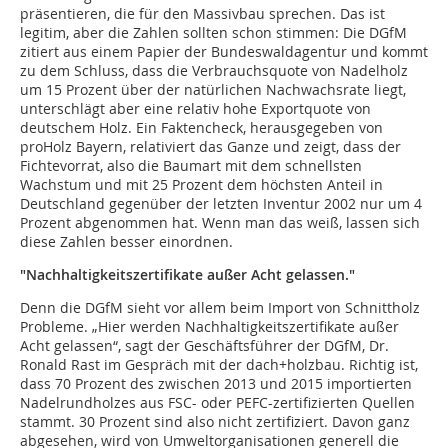
präsentieren, die für den Massivbau sprechen. Das ist
legitim, aber die Zahlen sollten schon stimmen: Die DGfM
zitiert aus einem Papier der Bundeswaldagentur und kommt
zu dem Schluss, dass die Verbrauchsquote von Nadelholz
um 15 Prozent über der natürlichen Nachwachsrate liegt,
unterschlägt aber eine relativ hohe Exportquote von
deutschem Holz. Ein Faktencheck, herausgegeben von
proHolz Bayern, relativiert das Ganze und zeigt, dass der
Fichtevorrat, also die Baumart mit dem schnellsten
Wachstum und mit 25 Prozent dem höchsten Anteil in
Deutschland gegenüber der letzten Inventur 2002 nur um 4
Prozent abgenommen hat. Wenn man das weiß, lassen sich
diese Zahlen besser einordnen.
"Nachhaltigkeitszertifikate außer Acht gelassen."
Denn die DGfM sieht vor allem beim Import von Schnittholz
Probleme. „Hier werden Nachhaltigkeitszertifikate außer
Acht gelassen“, sagt der Geschäftsführer der DGfM, Dr.
Ronald Rast im Gespräch mit der dach+holzbau. Richtig ist,
dass 70 Prozent des zwischen 2013 und 2015 importierten
Nadelrundholzes aus FSC- oder PEFC-zertifizierten Quellen
stammt. 30 Prozent sind also nicht zertifiziert. Davon ganz
abgesehen, wird von Umweltorganisationen generell die