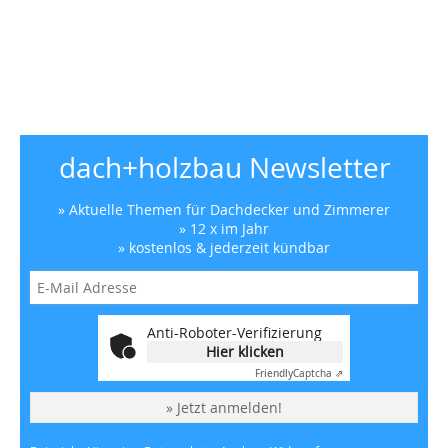
dach+holzbau Newsletter
» Aktuelle Themen für Dachdecker und Zimmerer
» 12 x im Jahr
» kostenlos & jederzeit kündbar
Anti-Roboter-Verifizierung
Hier klicken
Friendly
Captcha ⇗
» Jetzt anmelden!