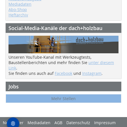
Mediadaten
Abo-Shop
Heftarchiv
Social-Media-Kanäle der dach+holzbau
Unseren YouTube-Kanal mit Werkzeugtests,
Baustellenberichten und mehr finden Sie
unter diesem
Link
.
Sie finden uns auch auf
Facebook
und
Instagram
.
Jobs
Mehr Stellen
Newsletter
Mediadaten
AGB
Datenschutz
Impressum