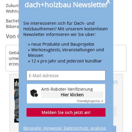
x
dach+holzbau Newsletter
Zukunftsorientierte Lösungsansätze für verdichteten
Wohnungsbau
Bachelorthesis Daniel Schank, 2014, Hochschule
Sie interessieren sich für Dach- und
Biberach/Riß; bei Vertr. Prof. Dipl. Ing. Gerhard Lutz.
Holzbauthemen? Mit unserem kostenlosen
Newsletter informieren wir Sie über:
Von Gerhard Lutz
» neue Produkte und Bauprojekte
» Werkzeugtests, Veranstaltungen und
Gebäude werden in Zukunft auch Schadstoffe
Messen
umwandeln und Energie oder gar Nahrungsmittel
» 12 x pro Jahr und jederzeit kündbar
erzeugen
Dieser Artikel erschien in
Anti-Roboter-Verifizierung
dach+holzbau
Hier klicken
01/2015
Friendly
Captcha ⇗
Ressort: PANORAMA
Melden Sie sich jetzt an!
Beispiele, Hinweise: Datenschutz, Analyse,
Abonnement