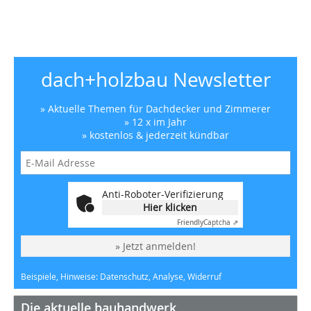
dach+holzbau Newsletter
» Aktuelle Themen für Dachdecker und Zimmerer
» 12 x im Jahr
» kostenlos & jederzeit kündbar
Anti-Roboter-Verifizierung
Hier klicken
Friendly
Captcha ⇗
» Jetzt anmelden!
Beispiele, Hinweise: Datenschutz, Analyse, Widerruf
Die aktuelle bauhandwerk